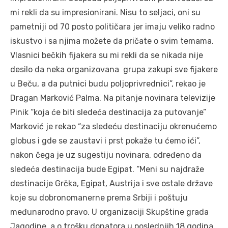
mi rekli da su impresionirani. Nisu to seljaci, oni su
pametniji od 70 posto političara jer imaju veliko radno
iskustvo i sa njima možete da pričate o svim temama.
Vlasnici bečkih fijakera su mi rekli da se nikada nije
desilo da neka organizovana grupa zakupi sve fijakere
u Beču, a da putnici budu poljoprivrednici”, rekao je
Dragan Marković Palma. Na pitanje novinara televizije
Pinik “koja će biti sledeća destinacija za putovanje”
Marković je rekao “za sledeću destinaciju okrenućemo
globus i gde se zaustavi i prst pokaže tu ćemo ići”,
nakon čega je uz sugestiju novinara, određeno da
sledeća destinacija bude Egipat. “Meni su najdraže
destinacije Grčka, Egipat, Austrija i sve ostale države
koje su dobronomanerne prema Srbiji i poštuju
međunarodno pravo. U organizaciji Skupštine grada
Jagodine, a o trošku donatora u poslednjih 18 godina