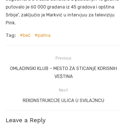
putovalo je 60 000 građana iz 45 gradova i opština
Srbije”, zaključio je Markvić u intervjuu za televiziju
Pink.
Tag:
beč
palma
Post
Previous
navigation
Previous
OMLADINSKI KLUB – MESTO ZA STICANjE KORISNIH
post:
VEŠTINA
Next
Next
REKONSTRUKCIJE ULICA U SVILAJNCU
post:
Leave a Reply