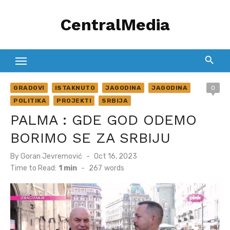
Skip
CentralMedia
to
content
GRADOVI
ISTAKNUTO
JAGODINA
JAGODINA
0
POLITIKA
PROJEKTI
SRBIJA
PALMA : GDE GOD ODEMO
BORIMO SE ZA SRBIJU
Posted
By
Goran Jevremović
Oct 16, 2023
on
Time to Read:
1 min
-
267
words