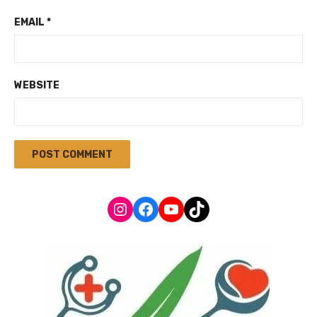
EMAIL
*
WEBSITE
Instagram
Facebook
YouTube
TikTok