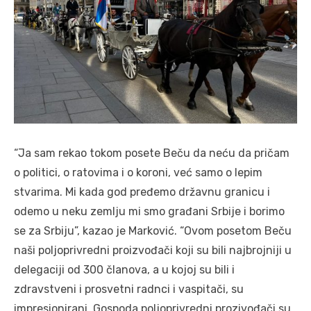
“Ja sam rekao tokom posete Beču da neću da pričam
o politici, o ratovima i o koroni, već samo o lepim
stvarima. Mi kada god pređemo državnu granicu i
odemo u neku zemlju mi smo građani Srbije i borimo
se za Srbiju”, kazao je Marković. “Ovom posetom Beču
naši poljoprivredni proizvođači koji su bili najbrojniji u
delegaciji od 300 članova, a u kojoj su bili i
zdravstveni i prosvetni radnci i vaspitači, su
impresionirani. Gospoda poljoprivredni prozivođači su