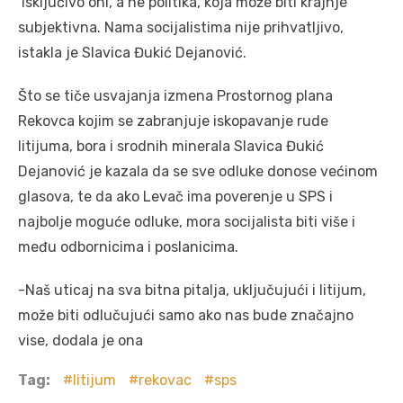
isključivo oni, a ne politika, koja može biti krajnje
subjektivna. Nama socijalistima nije prihvatljivo,
istakla je Slavica Đukić Dejanović.
Što se tiče usvajanja izmena Prostornog plana
Rekovca kojim se zabranjuje iskopavanje rude
litijuma, bora i srodnih minerala Slavica Đukić
Dejanović je kazala da se sve odluke donose većinom
glasova, te da ako Levač ima poverenje u SPS i
najbolje moguće odluke, mora socijalista biti više i
među odbornicima i poslanicima.
-Naš uticaj na sva bitna pitalja, uključujući i litijum,
može biti odlučujući samo ako nas bude značajno
vise, dodala je ona
Tag:
litijum
rekovac
sps