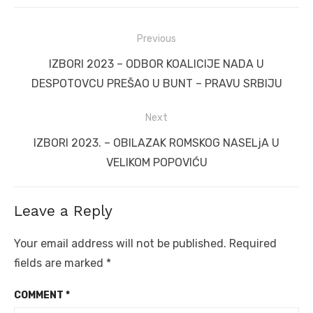
Post
Previous
navigation
Previous
IZBORI 2023 – ODBOR KOALICIJE NADA U
post:
DESPOTOVCU PREŠAO U BUNT – PRAVU SRBIJU
Next
Next
IZBORI 2023. – OBILAZAK ROMSKOG NASELjA U
post:
VELIKOM POPOVIĆU
Leave a Reply
Your email address will not be published.
Required
fields are marked
*
COMMENT
*