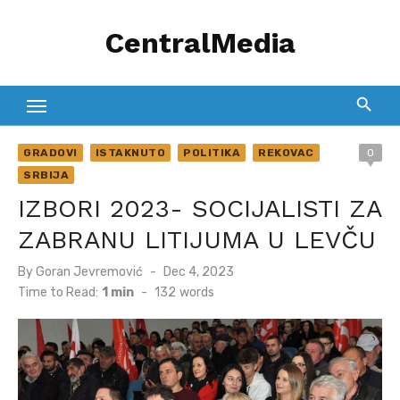
Skip
CentralMedia
to
content
GRADOVI
ISTAKNUTO
POLITIKA
REKOVAC
0
SRBIJA
IZBORI 2023- SOCIJALISTI ZA
ZABRANU LITIJUMA U LEVČU
Posted
By
Goran Jevremović
Dec 4, 2023
on
Time to Read:
1 min
-
132
words