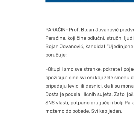
PARAĆIN- Prof. Bojan Jovanović predvod
Paraćina, koji čine odlučni, stručni lju
Bojan Jovanović, kandidat “Ujedinjene 
poručuje:
-Okupili smo sve stranke, pokrete i poje
opoziciju” čine svi oni koji žele smenu ov
pripadaju levici ili desnici, da li su monar
Dosta je podela i ličnih sujeta. Zato, j
SNS vlasti, potpuno drugačiji i bolji Par
možemo do pobede. Svi kao jedan.