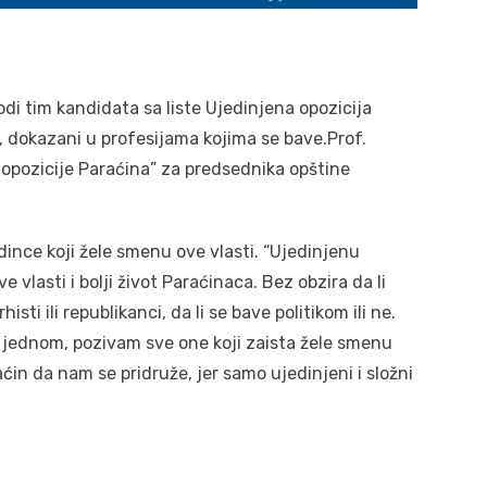
i tim kandidata sa liste Ujedinjena opozicija
di, dokazani u profesijama kojima se bave.Prof.
opozicije Paraćina” za predsednika opštine
dince koji žele smenu ove vlasti. “Ujedinjenu
e vlasti i bolji život Paraćinaca. Bez obzira da li
histi ili republikanci, da li se bave politikom ili ne.
oš jednom, pozivam sve one koji zaista žele smenu
aćin da nam se pridruže, jer samo ujedinjeni i složni