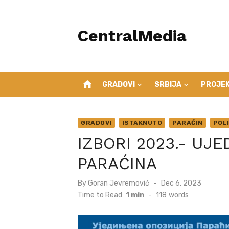
Skip
to
CentralMedia
content
home
GRADOVI
SRBIJA
PROJEK
GRADOVI
ISTAKNUTO
PARAĆIN
POL
IZBORI 2023.- UJ
PARAĆINA
Posted
By
Goran Jevremović
Dec 6, 2023
on
Time to Read:
1 min
-
118
words