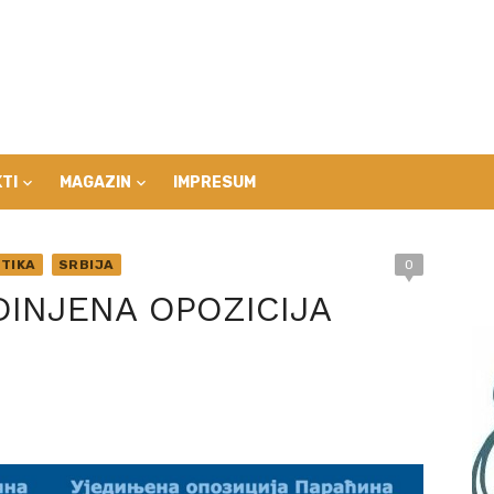
TI
MAGAZIN
IMPRESUM
ITIKA
SRBIJA
0
EDINJENA OPOZICIJA