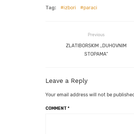
Tag:
izbori
paraci
Post
Previous
navigation
Previous
ZLATIBORSKIM ,,DUHOVNIM
post:
STOPAMA“
Leave a Reply
Your email address will not be publishe
COMMENT
*