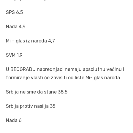
SPS 6,5
Nada 4,9
Mi – glas iz naroda 4,7
SVM 1,9
U BEOGRADU naprednjaci nemaju apsolutnu većinu i
formiranje vlasti će zavisiti od liste Mi- glas naroda
Srbija ne sme da stane 38,5
Srbija protiv nasilja 35
Nada 6