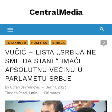
Skip
CentralMedia
to
content
ISTAKNUTO
POLITIKA
SRBIJA
0
VUČIĆ – LISTA ,,SRBIJA NE
SME DA STANE“ IMAĆE
APSOLUTNU VEĆINU U
PARLAMETU SRBJE
Posted
By
Goran Jevremović
Dec 17, 2023
on
Time to Read:
1 min
-
108
words