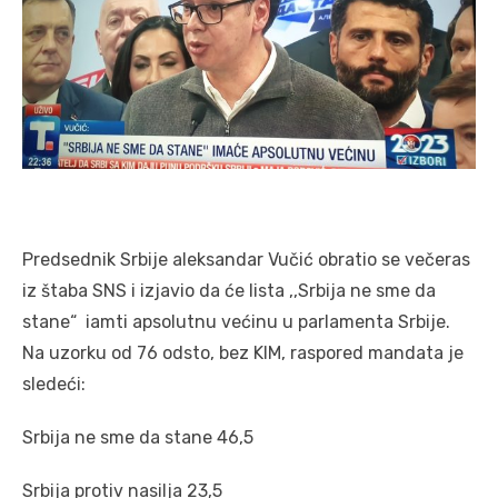
Predsednik Srbije aleksandar Vučić obratio se večeras
iz štaba SNS i izjavio da će lista ,,Srbija ne sme da
stane“ iamti apsolutnu većinu u parlamenta Srbije.
Na uzorku od 76 odsto, bez KIM, raspored mandata je
sledeći:
Srbija ne sme da stane 46,5
Srbija protiv nasilja 23,5