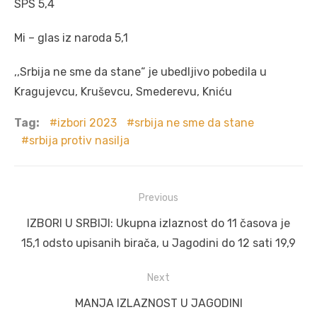
SPS 5,4
Mi – glas iz naroda 5,1
,,Srbija ne sme da stane“ je ubedljivo pobedila u
Kragujevcu, Kruševcu, Smederevu, Kniću
Tag:
izbori 2023
srbija ne sme da stane
srbija protiv nasilja
Post
Previous
navigation
Previous
IZBORI U SRBIJI: Ukupna izlaznost do 11 časova je
post:
15,1 odsto upisanih birača, u Jagodini do 12 sati 19,9
Next
Next
MANJA IZLAZNOST U JAGODINI