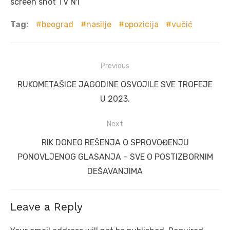
screen shot TV N1
Tag:
beograd
nasilje
opozicija
vučić
Post
Previous
navigation
Previous
RUKOMETAŠICE JAGODINE OSVOJILE SVE TROFEJE
post:
U 2023.
Next
Next
RIK DONEO REŠENJA O SPROVOĐENJU
post:
PONOVLJENOG GLASANJA – SVE O POSTIZBORNIM
DEŠAVANJIMA
Leave a Reply