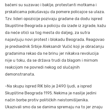
bačeni su suzavac i baklje, protestanti motkama i
prskalicama pokušavaju da pomere policajce sa ulaza.
Tzv. lideri opozicije pozivaju građane da dođu ispred
Skupštine Beograda a policiju da izađe iz zgrade, kažu
da neće otići sa tog mesta do daljeg, za sutra
najavljuju novi protest i blokadu Beograda. Reagovao
je predsednik Srbije Aleksandr Vučić koji je obraćanju
građanima rekao da ne brinu jer nikakva revolucija
nije u toku, da se država trudi da blagom i mirnom
reakcijom ne povredi nekog od slučajnih
demonstranata.
-Na skupu ispred RIK bilo je 2490 ljudi, a ispred
Skupštine Beograda 1195. Nekima je nasilje jedini
način borbe protiv političkih neistomišljenika.
Ukazivali smo da se danima spremaju na to jer znaju