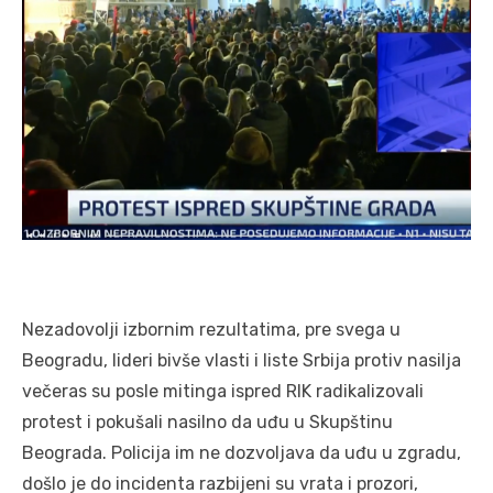
Nezadovolji izbornim rezultatima, pre svega u
Beogradu, lideri bivše vlasti i liste Srbija protiv nasilja
večeras su posle mitinga ispred RIK radikalizovali
protest i pokušali nasilno da uđu u Skupštinu
Beograda. Policija im ne dozvoljava da uđu u zgradu,
došlo je do incidenta razbijeni su vrata i prozori,