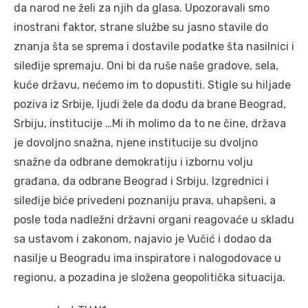
da narod ne želi za njih da glasa. Upozoravali smo
inostrani faktor, strane službe su jasno stavile do
znanja šta se sprema i dostavile podatke šta nasilnici i
sileđije spremaju. Oni bi da ruše naše gradove, sela,
kuće državu, nećemo im to dopustiti. Stigle su hiljade
poziva iz Srbije, ljudi žele da dođu da brane Beograd,
Srbiju, institucije …Mi ih molimo da to ne čine, država
je dovoljno snažna, njene institucije su dvoljno
snažne da odbrane demokratiju i izbornu volju
građana, da odbrane Beograd i Srbiju. Izgrednici i
sileđije biće privedeni poznaniju prava, uhapšeni, a
posle toda nadležni državni organi reagovaće u skladu
sa ustavom i zakonom, najavio je Vučić i dodao da
nasilje u Beogradu ima inspiratore i nalogodovace u
regionu, a pozadina je složena geopolitička situacija.