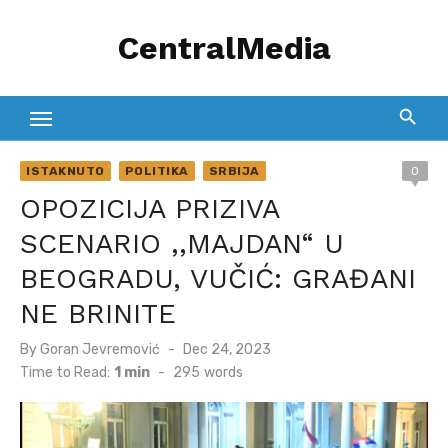
Skip
CentralMedia
to
content
ISTAKNUTO
POLITIKA
SRBIJA
0
OPOZICIJA PRIZIVA
SCENARIO ,,MAJDAN“ U
BEOGRADU, VUČIĆ: GRAĐANI
NE BRINITE
Posted
By
Goran Jevremović
Dec 24, 2023
on
Time to Read:
1 min
-
295
words