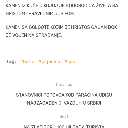
KAMEN IZ KUĆE U KOJOJ JE BOGORODICA ŽIVELA SA
HRISTOM I PRAVEDNIM JOSIFOM,
KAMEN SA GOLGOTE KOJIM JE HRISTOS GAĐAN DOK
JE VOĐEN NA STRADANjE.
Tag:
božić
jagodina
spc
Post
Previous
navigation
Previous
STANOVNICI POPOVCA KOD PARAĆINA UDIŠU
post:
NAJZAGAĐENIJI VAZDUH U SRBIJI
Next
Next
NA ZLATIBORU 100 HILJADA TURISTA