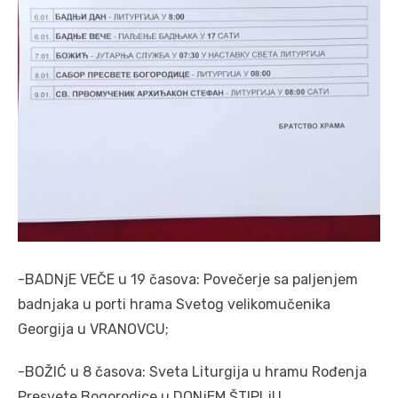
-BADNjE VEČE u 19 časova: Povečerje sa paljenjem
badnjaka u porti hrama Svetog velikomučenika
Georgija u VRANOVCU;
-BOŽIĆ u 8 časova: Sveta Liturgija u hramu Rođenja
Presvete Bogorodice u DONjEM ŠTIPLjU.