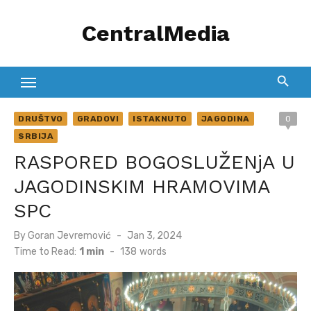
Skip
CentralMedia
to
content
DRUŠTVO
GRADOVI
ISTAKNUTO
JAGODINA
0
SRBIJA
RASPORED BOGOSLUŽENjA U
JAGODINSKIM HRAMOVIMA
SPC
Posted
By
Goran Jevremović
Jan 3, 2024
on
Time to Read:
1 min
-
138
words