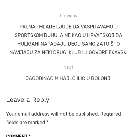
Post
Previous
navigation
Previous
PALMA : MLADE LJUDE DA VASPITAVAMO U
post:
SPORTSKOM DUHU, A NE KAO U HRVATSKOJ DA
HULIGANI NAPADAJU DECU SAMO ZATO ŠTO
NAVIJAJU ZA NEKI DRUGI KLUB ILI GOVORE EKAVSKI
Next
Next
JAGODINAC MIHAJLO ILIĆ U BOLONJI
post:
Leave a Reply
Your email address will not be published.
Required
fields are marked
*
COMMENT
*