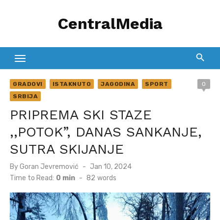
Skip
CentralMedia
to
content
GRADOVI
ISTAKNUTO
JAGODINA
SPORT
0
SRBIJA
PRIPREMA SKI STAZE
,,POTOK”, DANAS SANKANJE,
SUTRA SKIJANJE
Posted
By
Goran Jevremović
Jan 10, 2024
on
Time to Read:
0 min
-
82
words