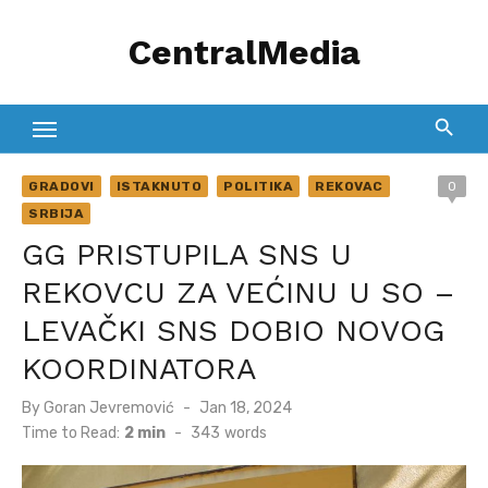
Skip
CentralMedia
to
content
GRADOVI
ISTAKNUTO
POLITIKA
REKOVAC
0
SRBIJA
GG PRISTUPILA SNS U
REKOVCU ZA VEĆINU U SO –
LEVAČKI SNS DOBIO NOVOG
KOORDINATORA
Posted
By
Goran Jevremović
Jan 18, 2024
on
Time to Read:
2 min
-
343
words