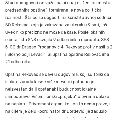
Stari dodogovori ne važe, pa ni onaj o ,,ženi na mestu
predsednika opštine“, formirana je nova politička
realnost. Šta će se dogoditi na konstitutivnoj sednici
SO Rekovac, koja je zakazana za utorak u 9 sati, još
uvek niko precizno ne može da kaže. Posle lokalnih
izbora lista SNS osvojila 9 odborničkih mandata, SPS
5, GG dr Dragan Prodanović 4, Rekovac protiv nasilja 2
i Složno bolji Levač 1. Skupština opštine Rekovac ima
21 odbornika.
Opština Rekovac se davi u dugovima, koji su toliki da
isplate zarada kasne više meseci i potpuno je
neizvestan dalji opstanak i budućnost lokalne
samouprave. Višemilionski ,,projekti“ u evrima dolaze
na naplatu. Privremeni organ, koji na to nema pravo, i
na čijem je čelu koordinator dr Đorđević je zadužio