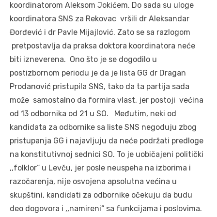
koordinatorom Aleksom Jokićem. Do sada su uloge
koordinatora SNS za Rekovac vršili dr Aleksandar
Đorđević i dr Pavle Mijajlović. Zato se sa razlogom
pretpostavlja da praksa doktora koordinatora neće
biti izneverena. Ono što je se dogodilo u
postizbornom periodu je da je lista GG dr Dragan
Prodanović pristupila SNS, tako da ta partija sada
može samostalno da formira vlast, jer postoji većina
od 13 odbornika od 21 u SO. Međutim, neki od
kandidata za odbornike sa liste SNS negoduju zbog
pristupanja GG i najavljuju da neće podržati predloge
na konstitutivnoj sednici SO. To je uobičajeni politički
,,folklor“ u Levču, jer posle neuspeha na izborima i
razočarenja, nije osvojena apsolutna većina u
skupštini, kandidati za odbornike očekuju da budu
deo dogovora i ,,namireni“ sa funkcijama i poslovima.