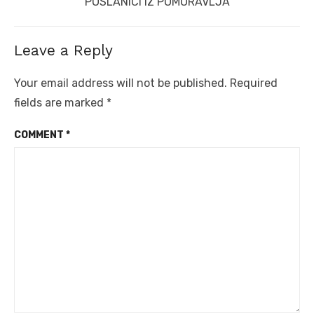
Next
POSLANICI IZ POMORAVLJA
post:
Leave a Reply
Your email address will not be published.
Required
fields are marked
*
COMMENT
*