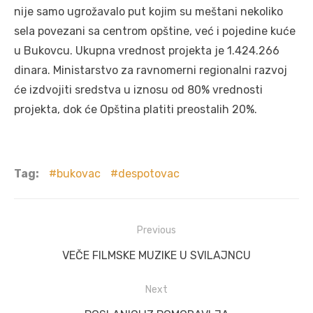
nije samo ugrožavalo put kojim su meštani nekoliko
sela povezani sa centrom opštine, već i pojedine kuće
u Bukovcu. Ukupna vrednost projekta je 1.424.266
dinara. Ministarstvo za ravnomerni regionalni razvoj
će izdvojiti sredstva u iznosu od 80% vrednosti
projekta, dok će Opština platiti preostalih 20%.
Tag:
bukovac
despotovac
Post
Previous
navigation
Previous
VEČE FILMSKE MUZIKE U SVILAJNCU
post:
Next