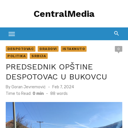
Skip
CentralMedia
to
content
DESPOTOVAC
GRADOVI
ISTAKNUTO
0
POLITIKA
SRBIJA
PREDSEDNIK OPŠTINE
DESPOTOVAC U BUKOVCU
Posted
By
Goran Jevremović
Feb 7, 2024
on
Time to Read:
0 min
-
88
words