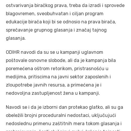
ostvarivanja biračkog prava, treba da izradi i sprovede
blagovremen, sveobuhvatan i ciljan program
edukacije birača koji bi se odnosio na prava birača,
sprečavanje grupnog glasanja i značaj tajnog
glasanja.
ODIHR navodi da su se u kampanji uglavnom
poštovale osnovne slobode, ali da je kampanja bila
poremećena oštrom retorikom, pristrasnošću u
medijima, pritiscima na javni sektor zaposlenih i
zloupotrebe javnih resursa, a primećena je i
nedovoljna zastupljenost žena u kampanji.
Navodi se i da je izborni dan protekao glatko, ali su ga
obeležili brojni proceduralni nedostaci, uključujući
nedoslednu primenu zaštitnih mera tokom glasanja i