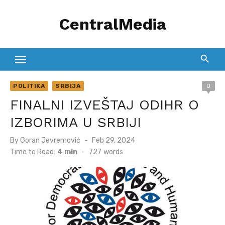
Skip
CentralMedia
to
content
POLITIKA
SRBIJA
0
FINALNI IZVEŠTAJ ODIHR O
IZBORIMA U SRBIJI
Posted
By
Goran Jevremović
Feb 29, 2024
on
Time to Read:
4 min
-
727
words