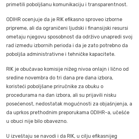
primetili poboljšanu komunikaciju i transparentnost.
ODIHR ocenjuje da je RIK efikasno sproveo izborne
pripreme, ali da ograničeni ljudski i finansijski resursi
ometaju njegovu sposobnost da održivo unapredi svoj
rad između izbornih perioda i da je zato potrebno da
poboljša administrativne i tehničke kapacitete.
RIK je obučavao komisije nižeg nivoa onlajn i lično od
sredine novembra do tri dana pre dana izbora,
koristeći poboljšane priručnike za obuku o
procedurama na dan izbora, ali su prijavili nisku
posećenost, nedostatak mogućnosti za objašnjenja, a
da uprkos prethodnim preporukama ODIHR-a, učešće
u obuci nije bilo obavezno.
U izveštaju se navodi i da RIK, u cilju efikasnijeg