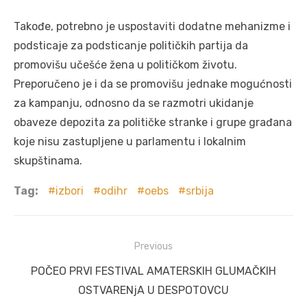
Takođe, potrebno je uspostaviti dodatne mehanizme i
podsticaje za podsticanje političkih partija da
promovišu učešće žena u političkom životu.
Preporučeno je i da se promovišu jednake mogućnosti
za kampanju, odnosno da se razmotri ukidanje
obaveze depozita za političke stranke i grupe građana
koje nisu zastupljene u parlamentu i lokalnim
skupštinama.
Tag:
izbori
odihr
oebs
srbija
Post
Previous
navigation
Previous
POČEO PRVI FESTIVAL AMATERSKIH GLUMAČKIH
post:
OSTVARENjA U DESPOTOVCU