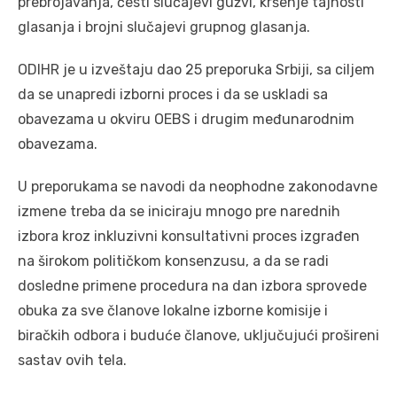
prebrojavanja, česti slučajevi gužvi, kršenje tajnosti
glasanja i brojni slučajevi grupnog glasanja.
ODIHR je u izveštaju dao 25 preporuka Srbiji, sa ciljem
da se unapredi izborni proces i da se uskladi sa
obavezama u okviru OEBS i drugim međunarodnim
obavezama.
U preporukama se navodi da neophodne zakonodavne
izmene treba da se iniciraju mnogo pre narednih
izbora kroz inkluzivni konsultativni proces izgrađen
na širokom političkom konsenzusu, a da se radi
dosledne primene procedura na dan izbora sprovede
obuka za sve članove lokalne izborne komisije i
biračkih odbora i buduće članove, uključujući prošireni
sastav ovih tela.