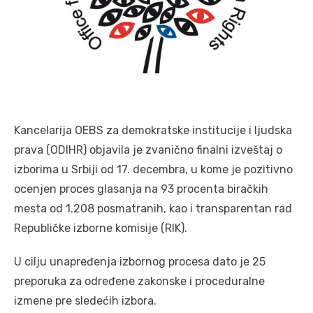
Kancelarija OEBS za demokratske institucije i ljudska
prava (ODIHR) objavila je zvanično finalni izveštaj o
izborima u Srbiji od 17. decembra, u kome je pozitivno
ocenjen proces glasanja na 93 procenta biračkih
mesta od 1.208 posmatranih, kao i transparentan rad
Republičke izborne komisije (RIK).
U cilju unapređenja izbornog procesa dato je 25
preporuka za određene zakonske i proceduralne
izmene pre sledećih izbora.