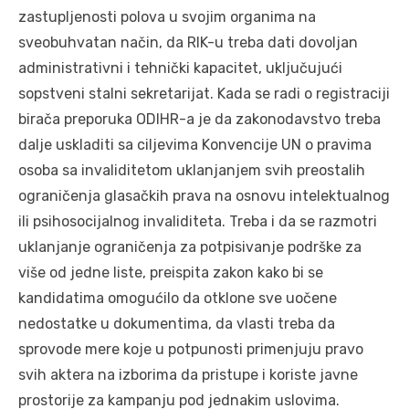
zastupljenosti polova u svojim organima na
sveobuhvatan način, da RIK-u treba dati dovoljan
administrativni i tehnički kapacitet, uključujući
sopstveni stalni sekretarijat. Kada se radi o registraciji
birača preporuka ODIHR-a je da zakonodavstvo treba
dalje uskladiti sa ciljevima Konvencije UN o pravima
osoba sa invaliditetom uklanjanjem svih preostalih
ograničenja glasačkih prava na osnovu intelektualnog
ili psihosocijalnog invaliditeta. Treba i da se razmotri
uklanjanje ograničenja za potpisivanje podrške za
više od jedne liste, preispita zakon kako bi se
kandidatima omogućilo da otklone sve uočene
nedostatke u dokumentima, da vlasti treba da
sprovode mere koje u potpunosti primenjuju pravo
svih aktera na izborima da pristupe i koriste javne
prostorije za kampanju pod jednakim uslovima.