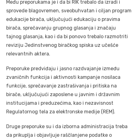
Među preporukama je i da bi RIK trebalo da izradi i
sprovede blagovremen, sveobuhvatan i ciljan program
edukacije birača, uključujući edukaciju o pravima
birača, sprečavanju grupnog glasanja i značaju
tajnog glasanja, kao i da bi ponovo trebalo razmotriti
reviziju Jedinstvenog biračkog spiska uz učešće
relevantnih aktera.
Preporuke predviđaju i jasno razdvajanje između
zvaničnih funkcija i aktivnosti kampanje nosilaca
funkcije, sprečavanje zastrašivanja i pritiska na
birače, uključujući zaposlene u javnim i državnim
institucijama i preduzećima, kao i nezavisnost
Regulatornog tela za elektronske medije (REM).
Druge preporuke su i da izborna administracija treba
da prikuplja i objavljuje raščlanjene podatke o