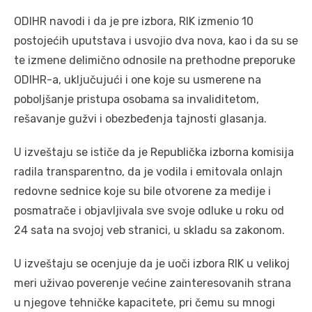
ODIHR navodi i da je pre izbora, RIK izmenio 10
postojećih uputstava i usvojio dva nova, kao i da su se
te izmene delimično odnosile na prethodne preporuke
ODIHR-a, uključujući i one koje su usmerene na
poboljšanje pristupa osobama sa invaliditetom,
rešavanje gužvi i obezbeđenja tajnosti glasanja.
U izveštaju se ističe da je Republička izborna komisija
radila transparentno, da je vodila i emitovala onlajn
redovne sednice koje su bile otvorene za medije i
posmatrače i objavljivala sve svoje odluke u roku od
24 sata na svojoj veb stranici, u skladu sa zakonom.
U izveštaju se ocenjuje da je uoči izbora RIK u velikoj
meri uživao poverenje većine zainteresovanih strana
u njegove tehničke kapacitete, pri čemu su mnogi