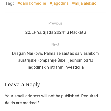
Tag:
dani komedije
jagodina
mija aleksic
Post
Previous
navigation
Previous
22. „Pršutijada 2024“ u Mačkatu
post:
Next
Next
Dragan Marković Palma se sastao sa vlasnikom
post:
austrijske kompanije Šibel, jednom od 13
jagodinskih stranih investicija
Leave a Reply
Your email address will not be published.
Required
fields are marked
*