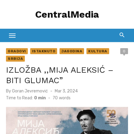
Skip
CentralMedia
to
content
GRADOVI
ISTAKNUTO
JAGODINA
KULTURA
0
SRBIJA
IZLOŽBA ,,MIJA ALEKSIĆ –
BITI GLUMAC”
Posted
By
Goran Jevremović
Mar 3, 2024
on
Time to Read:
0 min
-
70
words