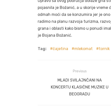
Upravo sa ovog područja dolaze grla st
pojasnila je Božanić, a u skorije vreme 
odmah moći da se konzumira jer je ono 
radimo na planu razvoja turizma, razvoj
grana i oblasti kako bismo u ponudi imal
je Bojana Božanić.
Tag:
čajetina
mlekomat
tornik
Post
Previous
navigation
Previous
MLADI SVILAJNČANI NA
post:
KONCERTU KLASIČNE MUZIKE U
BEOGRADU