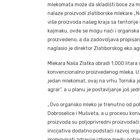
mlekomata može da skladišti boce za ml
nalaze proizvodi zlatiborske mlekare „N
više proizvoda našeg kraja sa teritorije
kajmaku, ovde se mogu naći i organska 
proizvedeno, a da zadovoljava propisan
naglasio je direktor Zlatiborskog eko ag
Mlekara Naša Zlatka obradi 1.000 litar
konvencionalno proizvedenog mleka. U Ča
jedan mlekomat, ovaj na vrhu Tornika je
agrar“, a u planu je postavljanje još j
„Ovo organsko mleko je trenutno od pol
Dobroselice i Mušveta, a u procesu kon
proizvoda su poljoprivredni proizvođači
inicijativa dodatno podstaći razvoj orga
promovisati zdravije izbore među potro