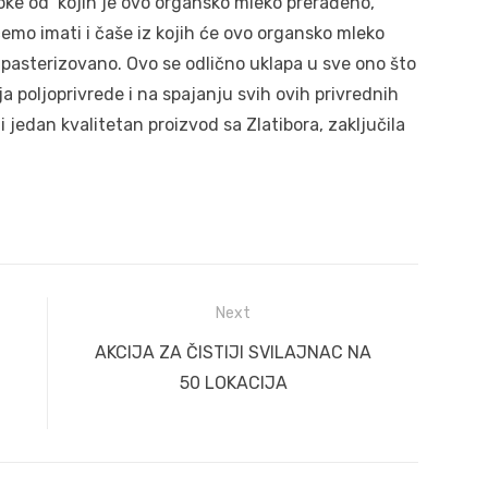
oke od kojih je ovo organsko mleko prerađeno,
ćemo imati i čaše iz kojih će ovo organsko mleko
pasterizovano. Ovo se odlično uklapa u sve ono što
a poljoprivrede i na spajanju svih ovih privrednih
i jedan kvalitetan proizvod sa Zlatibora, zaključila
Next
Next
AKCIJA ZA ČISTIJI SVILAJNAC NA
post:
50 LOKACIJA