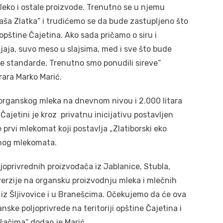
eko i ostale proizvode. Trenutno se u njemu
aša Zlatka“ i trudićemo se da bude zastupljeno što
 opštine Čajetina. Ako sada pričamo o siru i
jaja, suvo meso u slajsima, med i sve što bude
e standarde. Trenutno smo ponudili sireve“
rara Marko Marić.
a organskog mleka na dnevnom nivou i 2.000 litara
jetini je kroz privatnu inicijativu postavljen
 prvi mlekomat koji postavlja „Zlatiborski eko
ednog mlekomata.
joprivrednih proizvođača iz Jablanice, Stubla,
verzije na organsku proizvodnju mleka i mlečnih
 iz Šljivovice i u Branešcima. Očekujemo da će ova
nske poljoprivrede na teritoriji opštine Čajetina i
šačima“ dodao je Marić.