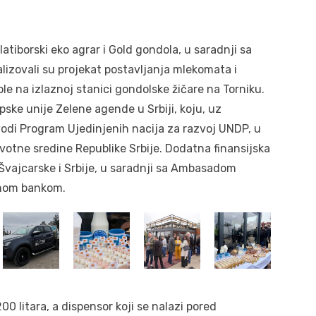
tiborski eko agrar i Gold gondola, u saradnji sa
alizovali su projekat postavljanja mlekomata i
e na izlaznoj stanici gondolske žičare na Torniku.
opske unije Zelene agende u Srbiji, koju, uz
vodi Program Ujedinjenih nacija za razvoj UNDP, u
votne sredine Republike Srbije. Dodatna finansijska
Švajcarske i Srbije, u saradnji sa Ambasadom
onom bankom.
0 litara, a dispensor koji se nalazi pored