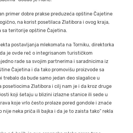
ičan primer dobre prakse preduzeća opštine Čajetine
logično, na korist posetilaca Zlatibora i ovog kraja,
 sa teritorije opštine Čajetina.
ojekta postavljanja mlekomata na Torniku, direktorka
 da je ovde reč o integrisanom turističkom
zajedno rade sa svojim partnerima i saradnicima iz
tine Čajetina i da tako promovišu proizvode sa
 bi trebalo da bude samo jedan deo slagalice u
 posetiocima Zlatibora i cilj nam je i da kroz druge
sti koji šetaju u blizini izlazne stanice ili sede u
rava koje vrlo često prolaze pored gondole i znaće
nije neka priča ili bajka i da je to zaista tako“ rekla