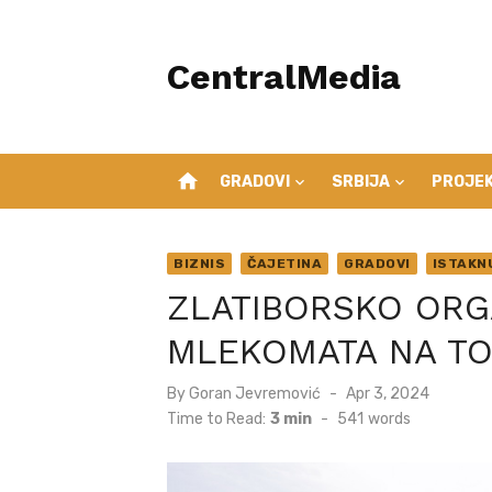
Skip
to
CentralMedia
content
home
GRADOVI
SRBIJA
PROJEK
BIZNIS
ČAJETINA
GRADOVI
ISTAKN
ZLATIBORSKO ORG
MLEKOMATA NA TO
Posted
By
Goran Jevremović
Apr 3, 2024
on
Time to Read:
3 min
-
541
words