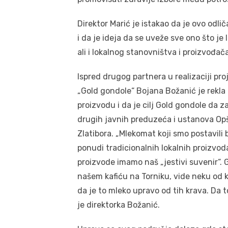
Direktor Marić je istakao da je ovo odl
i da je ideja da se uveže sve ono što je 
ali i lokalnog stanovništva i proizvođača
Ispred drugog partnera u realizaciji pr
„Gold gondole“ Bojana Božanić je rekla
proizvodu i da je cilj Gold gondole da 
drugih javnih preduzeća i ustanova Opš
Zlatibora. „Mlekomat koji smo postavili
ponudi tradicionalnih lokalnih proizvoda
proizvode imamo naš „jestivi suvenir“. Go
našem kafiću na Torniku, vide neku od k
da je to mleko upravo od tih krava. Da to 
je direktorka Božanić.