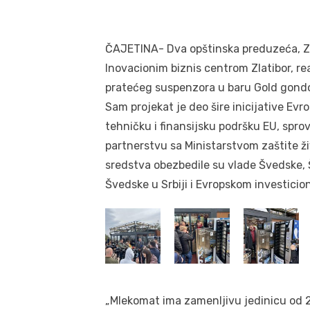
ČAJETINA- Dva opštinska preduzeća, Zla
Inovacionim biznis centrom Zlatibor, re
pratećeg suspenzora u baru Gold gondol
Sam projekat je deo šire inicijative Evr
tehničku i finansijsku podršku EU, spro
partnerstvu sa Ministarstvom zaštite ži
sredstva obezbedile su vlade Švedske, 
Švedske u Srbiji i Evropskom investici
„Mlekomat ima zamenljivu jedinicu od 20