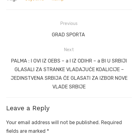
Post
Previous
navigation
Previous
GRAD SPORTA
post:
Next
Next
PALMA : I OVI IZ OEBS – a I IZ ODIHR – a BI U SRBIJI
post:
GLASALI ZA STRANKE VLADAJUĆE KOALICIJE –
JEDINSTVENA SRBIJA ĆE GLASATI ZA IZBOR NOVE
VLADE SRBIJE
Leave a Reply
Your email address will not be published.
Required
fields are marked
*