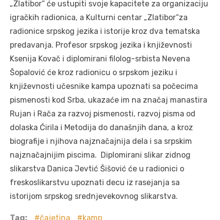
„Zlatibor“ će ustupiti svoje kapacitete za organizaciju
igračkih radionica, a Kulturni centar „Zlatibor“za
radionice srpskog jezika i istorije kroz dva tematska
predavanja. Profesor srpskog jezika i književnosti
Ksenija Kovač i diplomirani filolog-srbista Nevena
Šopalović će kroz radionicu o srpskom jeziku i
književnosti učesnike kampa upoznati sa počecima
pismenosti kod Srba, ukazaće im na značaj manastira
Rujan i Rača za razvoj pismenosti, razvoj pisma od
dolaska Ćirila i Metodija do današnjih dana, a kroz
biografije i njihova najznačajnija dela i sa srpskim
najznačajnijim piscima. Diplomirani slikar zidnog
slikarstva Danica Jevtić Šišović će u radionici o
freskoslikarstvu upoznati decu iz rasejanja sa
istorijom srpskog srednjevekovnog slikarstva.
Tag:
čajetina
kamp