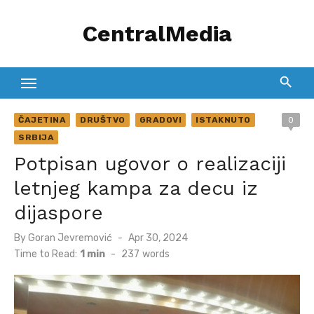
Skip
CentralMedia
to
content
ČAJETINA
DRUŠTVO
GRADOVI
ISTAKNUTO
0
SRBIJA
Potpisan ugovor o realizaciji
letnjeg kampa za decu iz
dijaspore
Posted
By
Goran Jevremović
Apr 30, 2024
on
Time to Read:
1 min
-
237
words