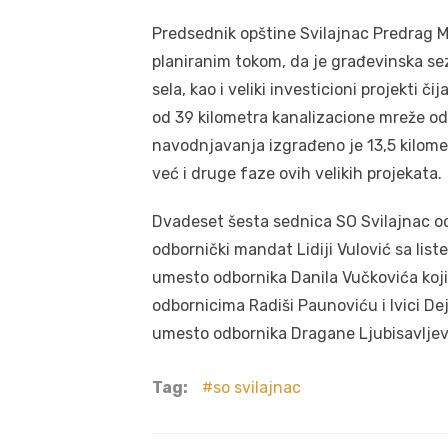
Predsednik opštine Svilajnac Predrag Mi
planiranim tokom, da je građevinska se
sela, kao i veliki investicioni projekti 
od 39 kilometra kanalizacione mreže od 
navodnjavanja izgrađeno je 13,5 kilomet
već i druge faze ovih velikih projekata.
Dvadeset šesta sednica SO Svilajnac od
odbornički mandat Lidiji Vulović sa lis
umesto odbornika Danila Vučkovića koji
odbornicima Radiši Paunoviću i Ivici De
umesto odbornika Dragane Ljubisavljević
Tag:
so svilajnac