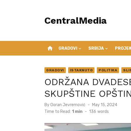
Skip
to
CentralMedia
content
home
GRADOVI
SRBIJA
PROJEK
GRADOVI
ISTAKNUTO
POLITIKA
SLI
ODRŽANA DVADESE
SKUPŠTINE OPŠTI
Posted
By
Goran Jevremović
May 15, 2024
on
Time to Read:
1 min
-
136
words