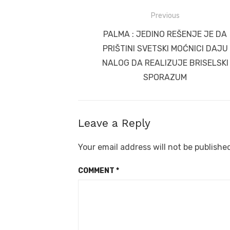
Post
Previous
navigation
Previous
PALMA : JEDINO REŠENJE JE DA
post:
PRIŠTINI SVETSKI MOĆNICI DAJU
NALOG DA REALIZUJE BRISELSKI
SPORAZUM
Leave a Reply
Your email address will not be publishe
COMMENT
*