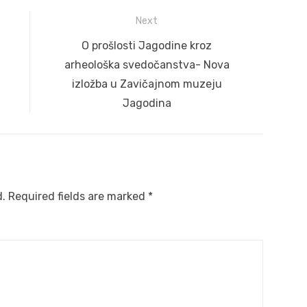
Next
Next
O prošlosti Jagodine kroz
post:
arheološka svedočanstva- Nova
izložba u Zavičajnom muzeju
Jagodina
d.
Required fields are marked
*