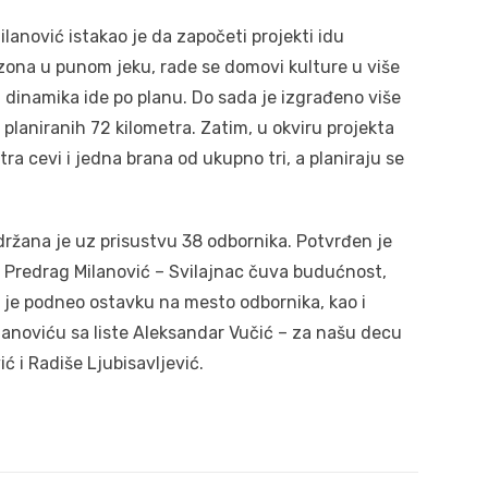
lanović istakao je da započeti projekti idu
zona u punom jeku, rade se domovi kulture u više
čija dinamika ide po planu. Do sada je izgrađeno više
planiranih 72 kilometra. Zatim, u okviru projekta
ra cevi i jedna brana od ukupno tri, a planiraju se
ržana je uz prisustvu 38 odbornika. Potvrđen je
te Predrag Milanović – Svilajnac čuva budućnost,
 je podneo ostavku na mesto odbornika, kao i
janoviću sa liste Aleksandar Vučić – za našu decu
 i Radiše Ljubisavljević.