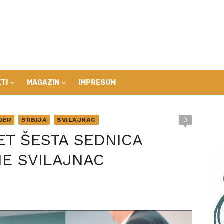
TI
MAGAZIN
IMPRESUM
DER
SRBIJA
SVILAJNAC
0
T ŠESTA SEDNICA
NE SVILAJNAC