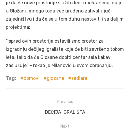
je da će nove prostorije služiti deci i meštanima, da je
u Gložanu mnogo toga već urađeno zahvaljujući
zajedništvu i da će se u tom duhu nastaviti i sa daljim
projektima:
“Ispred ovih prostorija ostavili smo prostor za
izgradnju dečijeg igrališta koje će biti završeno tokom
leta, tako da će Gložane dobiti centar sela kakav
zaslužuje” – rekao je Milanović u svom obraćanju.
Tag:
domovi
glozane
sedlare
Post
Previous
navigation
Previous
DEČIJA IGRALIŠTA
post:
Next