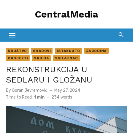
Skip
CentralMedia
to
content
DRUŠTVO
GRADOVI
ISTAKNUTO
JAGODINA
PROJEKTI
SRBIJA
SVILAJNAC
REKONSTRUKCIJA U
SEDLARU I GLOŽANU
Posted
By
Goran Jevremović
May 27, 2024
on
Time to Read:
1 min
-
234
words