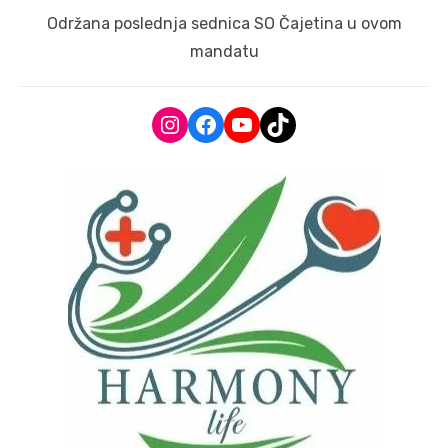
Next
Održana poslednja sednica SO Čajetina u ovom
post:
mandatu
Instagram
Facebook
YouTube
TikTok