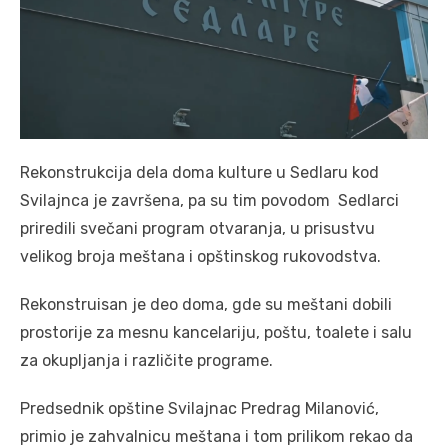
Rekonstrukcija dela doma kulture u Sedlaru kod
Svilajnca je završena, pa su tim povodom Sedlarci
priredili svečani program otvaranja, u prisustvu
velikog broja meštana i opštinskog rukovodstva.
Rekonstruisan je deo doma, gde su meštani dobili
prostorije za mesnu kancelariju, poštu, toalete i salu
za okupljanja i različite programe.
Predsednik opštine Svilajnac Predrag Milanović,
primio je zahvalnicu meštana i tom prilikom rekao da