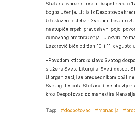
Stefana ispred crkve u Despotovcu u 17
bogosluženje. Litija iz Despotovca kreć
biti služen moleban Svetom despotu Ste
nastupiće srpski pravoslavni pojci po
duhovnog preobraženja. U okviru te man
Lazarević biće održan 10. i 11. avgusta 
-Povodom ktitorske slave Svetog despo
služena Sveta Liturgija. Sveti despot 
U organizaciji sa predsednikom opštin
Svetog despota Stefana biće obavljena
kroz Despotovac do manastira Manasija
Tag:
despotovac
manasija
pre