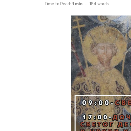
on
Time to Read:
1 min
-
184
words