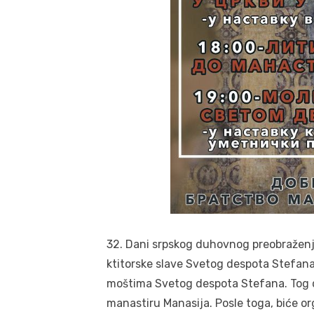
32. Dani srpskog duhovnog preobraženj
ktitorske slave Svetog despota Stefana
moštima Svetog despota Stefana. Tog da
manastiru Manasija. Posle toga, biće 