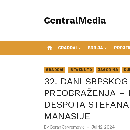
Skip
to
CentralMedia
content
home
GRADOVI
SRBIJA
PROJEK
GRADOVI
ISTAKNUTO
JAGODINA
KU
32. DANI SRPSKO
PREOBRAŽENJA – L
DESPOTA STEFANA
MANASIJE
Posted
By
Goran Jevremović
Jul 12, 2024