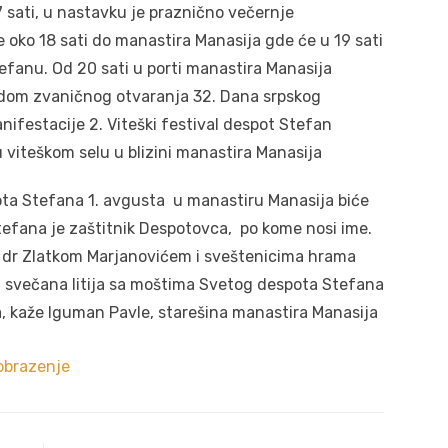
 sati, u nastavku je praznično večernje
e oko 18 sati do manastira Manasija gde će u 19 sati
fanu. Od 20 sati u porti manastira Manasija
vodom zvaničnog otvaranja 32. Dana srpskog
ifestacije 2. Viteški festival despot Stefan
u viteškom selu u blizini manastira Manasija
ta Stefana 1. avgusta u manastiru Manasija biće
Stefana je zaštitnik Despotovca, po kome nosi ime.
e dr Zlatkom Marjanovićem i sveštenicima hrama
 svečana litija sa moštima Svetog despota Stefana
, kaže Iguman Pavle, starešina manastira Manasija
obrazenje