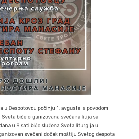
a u Despotovcu počinju 1. avgusta, a povodom
 Sveta biće organizovana svečana litija sa
na u 9 sati biće služena Sveta liturgija u
organizovan svečani doček moštiju Svetog despota