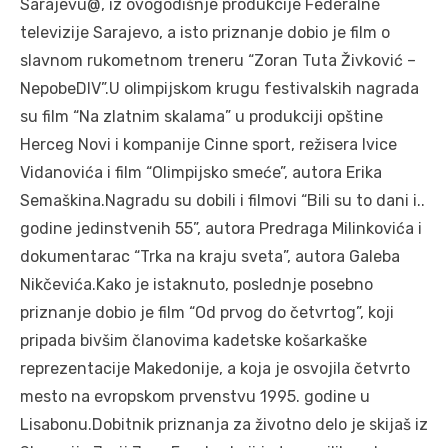
Sarajevu@, iz ovogodišnje produkcije Federalne
televizije Sarajevo, a isto priznanje dobio je film o
slavnom rukometnom treneru “Zoran Tuta Živković –
NepobeDIV”.U olimpijskom krugu festivalskih nagrada
su film “Na zlatnim skalama” u produkciji opštine
Herceg Novi i kompanije Cinne sport, režisera Ivice
Vidanovića i film “Olimpijsko smeće”, autora Erika
Semaškina.Nagradu su dobili i filmovi “Bili su to dani i..
godine jedinstvenih 55”, autora Predraga Milinkovića i
dokumentarac “Trka na kraju sveta”, autora Galeba
Nikčevića.Kako je istaknuto, poslednje posebno
priznanje dobio je film “Od prvog do četvrtog”, koji
pripada bivšim članovima kadetske košarkaške
reprezentacije Makedonije, a koja je osvojila četvrto
mesto na evropskom prvenstvu 1995. godine u
Lisabonu.Dobitnik priznanja za životno delo je skijaš iz