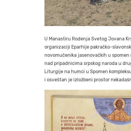
U Manastiru Rođenja Svetog Jovana Kr
organizaciji Eparhije pakračko-slavons
novomučenika jasenovačkih u spomen na 
nad pripadnicima srpskog naroda u drug
Liturgije na humci u Spomen kompleksu
i osveštan je izložbeni prostor nekadaš