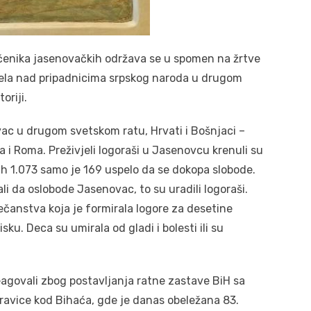
čenika jasenovačkih održava se u spomen na žrtve
vela nad pripadnicima srpskog naroda u drugom
oriji.
c u drugom svetskom ratu, Hrvati i Bošnjaci –
a i Roma. Preživjeli logoraši u Jasenovcu krenuli su
jih 1.073 samo je 169 uspelo da se dokopa slobode.
li da oslobode Jasenovac, to su uradili logoraši.
večanstva koja je formirala logore za desetine
ku. Deca su umirala od gladi i bolesti ili su
reagovali zbog postavljanja ratne zastave BiH sa
ravice kod Bihaća, gde je danas obeležana 83.