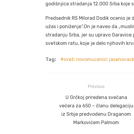
godišnjica stradanja 12.000 Srba koje s
Predsednik RS Milorad Dodik ocenio je d
užas i poniženje“.On je naveo da „musli
stradanju Srba, jer su upravo Garavice 
svetskom ratu, koje je delo njihovih kr
Tag:
sveti novomucenici jasenovack
Post
Previous
navigation
Previous
U Grčkoj priređena svečana
post:
večera za 650 – članu delegaciju
iz Srbje predvođenu Draganom
Markovićem Palmom