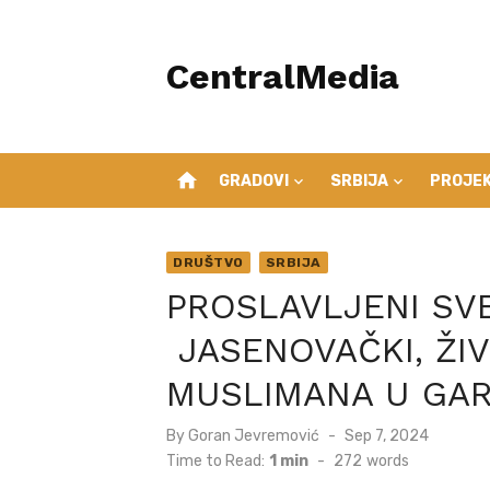
Skip
to
CentralMedia
content
home
GRADOVI
SRBIJA
PROJEK
DRUŠTVO
SRBIJA
PROSLAVLJENI SV
JASENOVAČKI, ŽI
MUSLIMANA U GA
Posted
By
Goran Jevremović
Sep 7, 2024
on
Time to Read:
1 min
-
272
words