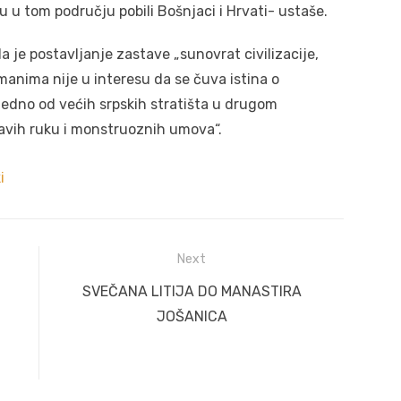
u u tom području pobili Bošnjaci i Hrvati- ustaše.
a je postavljanje zastave „sunovrat civilizacije,
manima nije u interesu da se čuva istina o
jedno od većih srpskih stratišta u drugom
vavih ruku i monstruoznih umova“.
i
Next
Next
SVEČANA LITIJA DO MANASTIRA
post:
JOŠANICA