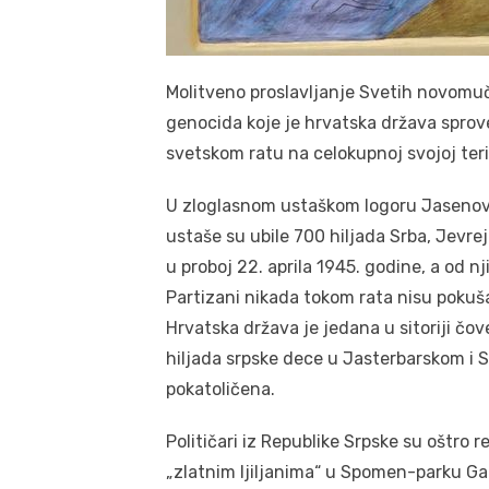
Molitveno proslavljanje Svetih novomu
genocida koje je hrvatska država spro
svetskom ratu na celokupnoj svojoj terit
U zloglasnom ustaškom logoru Jasenova
ustaše su ubile 700 hiljada Srba, Jevrej
u proboj 22. aprila 1945. godine, a od n
Partizani nikada tokom rata nisu pokuša
Hrvatska država je jedana u sitoriji čo
hiljada srpske dece u Jasterbarskom i Sis
pokatoličena.
Političari iz Republike Srpske su oštro 
„zlatnim ljiljanima“ u Spomen-parku Ga