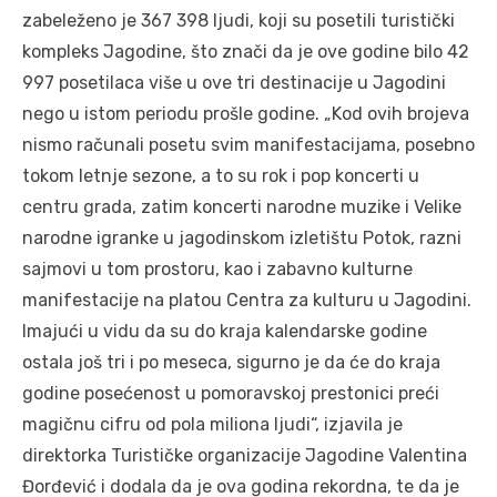
zabeleženo je 367 398 ljudi, koji su posetili turistički
kompleks Jagodine, što znači da je ove godine bilo 42
997 posetilaca više u ove tri destinacije u Jagodini
nego u istom periodu prošle godine. „Kod ovih brojeva
nismo računali posetu svim manifestacijama, posebno
tokom letnje sezone, a to su rok i pop koncerti u
centru grada, zatim koncerti narodne muzike i Velike
narodne igranke u jagodinskom izletištu Potok, razni
sajmovi u tom prostoru, kao i zabavno kulturne
manifestacije na platou Centra za kulturu u Jagodini.
Imajući u vidu da su do kraja kalendarske godine
ostala još tri i po meseca, sigurno je da će do kraja
godine posećenost u pomoravskoj prestonici preći
magičnu cifru od pola miliona ljudi“, izjavila je
direktorka Turističke organizacije Jagodine Valentina
Đorđević i dodala da je ova godina rekordna, te da je