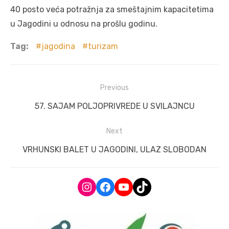
40 posto veća potražnja za smeštajnim kapacitetima
u Jagodini u odnosu na prošlu godinu.
Tag:
jagodina
turizam
Post
Previous
navigation
Previous
57. SAJAM POLJOPRIVREDE U SVILAJNCU
post:
Next
Next
VRHUNSKI BALET U JAGODINI, ULAZ SLOBODAN
post:
Instagram
Facebook
YouTube
TikTok