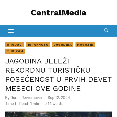
Skip
CentralMedia
to
content
GRADOVI
ISTAKNUTO
JAGODINA
MAGAZIN
TURIZAM
JAGODINA BELEŽI
REKORDNU TURISTIČKU
POSEĆENOST U PRVIH DEVET
MESECI OVE GODINE
Posted
By
Goran Jevremović
Sep 12, 2024
on
Time to Read:
1 min
-
214
words