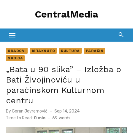
Skip
CentralMedia
to
content
GRADOVI
ISTAKNUTO
KULTURA
PARAĆIN
SRBIJA
„Bata u 90 slika” – Izložba o
Bati Živojinoviću u
paraćinskom Kulturnom
centru
Posted
By
Goran Jevremović
Sep 14, 2024
on
Time to Read:
0 min
-
69
words