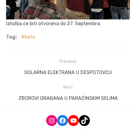
Izložba će biti otvorena do 27. Septembra.
Tag:
bata
Post
Previous
navigation
Previous
SOLARNA ELEKTRANA U DESPOTOVCU
post:
Next
Next
ZBOROVI GRAĐANA U PARAĆINSKIM SELIMA
post:
Instagram
Facebook
YouTube
TikTok