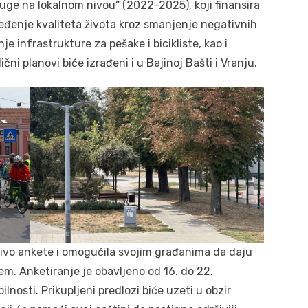
sluge na lokalnom nivou“ (2022-2025), koji finansira
ređenje kvaliteta života kroz smanjenje negativnih
 infrastrukture za pešake i bicikliste, kao i
ni planovi biće izrađeni i u Bajinoj Bašti i Vranju.
uživo ankete i omogućila svojim građanima da daju
em. Anketiranje je obavljeno od 16. do 22.
nosti. Prikupljeni predlozi biće uzeti u obzir