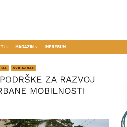
TI
MAGAZIN
IMPRESUM
IJA
SVILAJNAC
 PODRŠKE ZA RAZVOJ
RBANE MOBILNOSTI