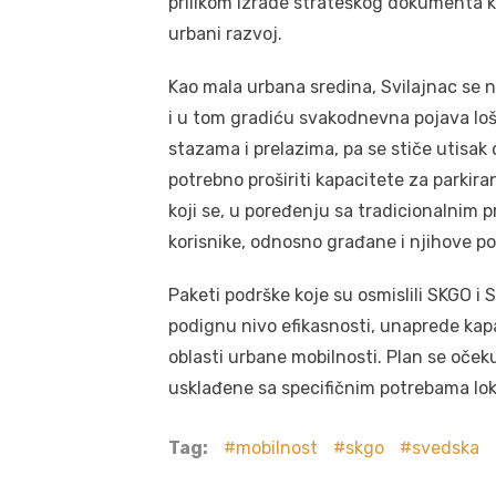
prilikom izrade strateškog dokumenta ko
urbani razvoj.
Kao mala urbana sredina, Svilajnac se 
i u tom gradiću svakodnevna pojava loš
stazama i prelazima, pa se stiče utisak 
potrebno proširiti kapacitete za parkira
koji se, u poređenju sa tradicionalnim 
korisnike, odnosno građane i njihove po
Paketi podrške koje su osmislili SKGO i
podignu nivo efikasnosti, unaprede kapa
oblasti urbane mobilnosti. Plan se očeku
usklađene sa specifičnim potrebama lok
Tag:
mobilnost
skgo
svedska