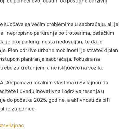
ji će pomoći ovoj opštini da postigne održiviji
ne suočava sa većim problemima u saobraćaju, ali je
e i nepropisno parkiranje po trotoarima, pešačkim
da je broj parking mesta nedovoljan, te da je
nje. Plan održive urbane mobilnosti je strateški plan
pristupom planiranja saobraćaja, fokusira na
trebe za kretanjem, a ne isključivo na vozila.
 SALAR pomažu lokalnim vlastima u Svilajncu da
citete i uvedu inovativna i održiva rešenja u
je do početka 2025. godine, a aktivnosti će biti
alne zajednice.
svilajnac