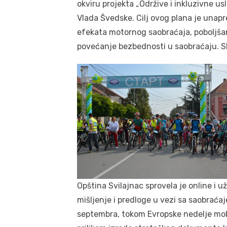
okviru projekta „Održive i inkluzivne u
Vlada Švedske. Cilj ovog plana je unap
efekata motornog saobraćaja, poboljšanje
povećanje bezbednosti u saobraćaju. Slič
Opština Svilajnac sprovela je online i 
mišljenje i predloge u vezi sa saobraćaj
septembra, tokom Evropske nedelje mobil