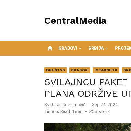
Skip
to
CentralMedia
content
home
GRADOVI
SRBIJA
PROJEK
DRUŠTVO
GRADOVI
ISTAKNUTO
SRB
SVILAJNCU PAKET
PLANA ODRŽIVE U
Posted
By
Goran Jevremović
Sep 24, 2024
on
Time to Read:
1 min
-
253
words