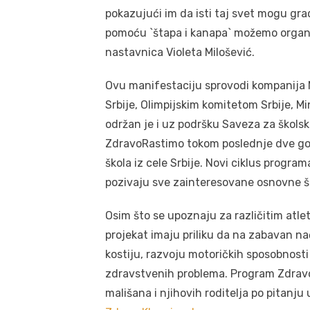
pokazujući im da isti taj svet mogu grad
pomoću `štapa i kanapa` možemo organizo
nastavnica Violeta Milošević.
Ovu manifestaciju sprovodi kompanija N
Srbije, Olimpijskim komitetom Srbije, M
održan je i uz podršku Saveza za školsk
ZdravoRastimo tokom poslednje dve god
škola iz cele Srbije. Novi ciklus progra
pozivaju sve zainteresovane osnovne šk
Osim što se upoznaju za različitim atlet
projekat imaju priliku da na zabavan na
kostiju, razvoju motoričkih sposobnosti
zdravstvenih problema. Program Zdravo
mališana i njihovih roditelja po pitanj