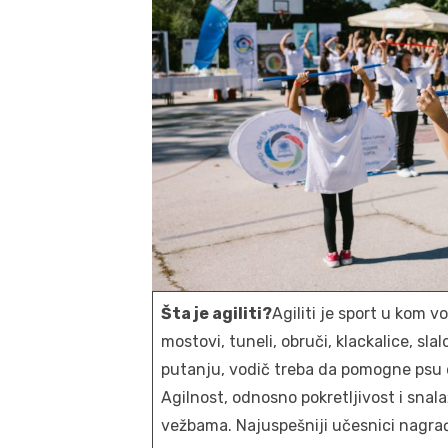
Šta je agiliti?
Agiliti je sport u kom v
mostovi, tuneli, obruči, klackalice, 
putanju, vodič treba da pomogne psu da
Agilnost, odnosno pokretljivost i snal
vežbama. Najuspešniji učesnici nagra