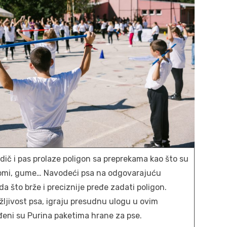
odič i pas prolaze poligon sa preprekama kao što su
slalomi, gume… Navodeći psa na odgovarajuću
 što brže i preciznije pređe zadati poligon.
ažljivost psa, igraju presudnu ulogu u ovim
đeni su Purina paketima hrane za pse.