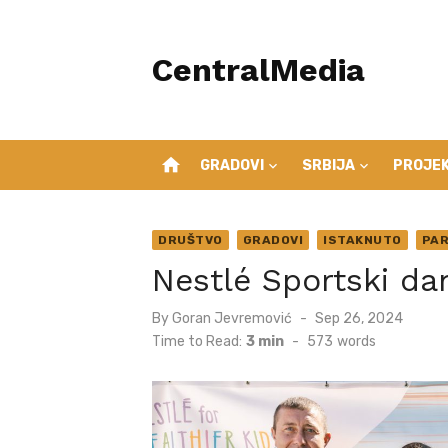
Skip
to
CentralMedia
content
home
GRADOVI
SRBIJA
PROJEK
DRUŠTVO
GRADOVI
ISTAKNUTO
PAR
Nestlé Sportski da
Posted
By
Goran Jevremović
Sep 26, 2024
on
Time to Read:
3 min
-
573
words