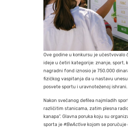
Ove godine u konkursu je učestvovalo ča
ideje u četiri kategorije: znanje, sport,
nagradni fond iznosio je 750.000 dinara,
fizičkog vaspitanja da u nastavu unesu
posvete sportu i uravnoteženoj ishrani.
Nakon svečanog defilea najmlađih sportis
različitim stanicama, zatim plesna radi
kanapa“. Glavna poruka koju su organiza
sporta je
#BeActive
kojom se poručuje d