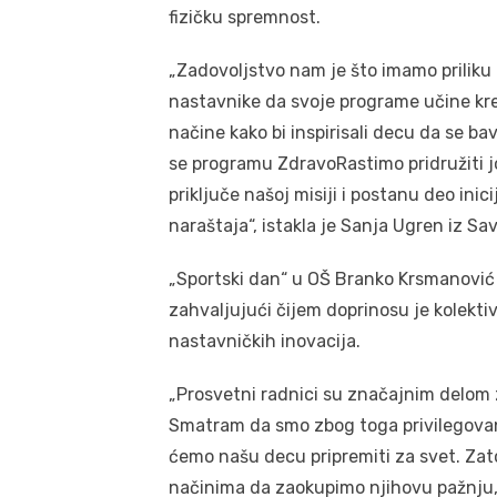
fizičku spremnost.
„Zadovoljstvo nam je što imamo priliku 
nastavnike da svoje programe učine kr
načine kako bi inspirisali decu da se
se programu ZdravoRastimo pridružiti j
priključe našoj misiji i postanu deo ini
naraštaja“, istakla je Sanja Ugren iz Sav
„Sportski dan“ u OŠ Branko Krsmanović 
zahvaljujući čijem doprinosu je kolekt
nastavničkih inovacija.
„Prosvetni radnici su značajnim delom 
Smatram da smo zbog toga privilegovani
ćemo našu decu pripremiti za svet. Zat
načinima da zaokupimo njihovu pažnju,