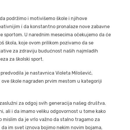
da podržimo i motivišemo škole i njihove
eativnijim i da konstantno pronalaze nove zabavne
 bave sportom. U narednim mesecima očekujemo da će
oš škola, koje ovom prilikom pozivamo da se
cijative za zdraviju budućnost naših najmlađih
eza za školski sport.
predvodila je nastavnica Violeta Milošević,
iv ove škole nagrađen prvim mestom u kategoriji
zaslužni za odgoj svih generacija našeg društva.
, ali i da imamo veliku odgovornost u tome kako
o mislim da je vrlo važno da stalno tragamo za
 da im svet iznova bojimo nekim novim bojama,