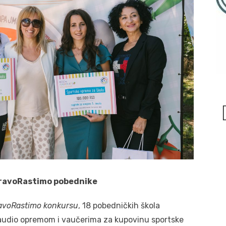
dravoRastimo pobednike
avoRastimo konkursu
, 18 pobedničkih škola
audio opremom i vaučerima za kupovinu sportske