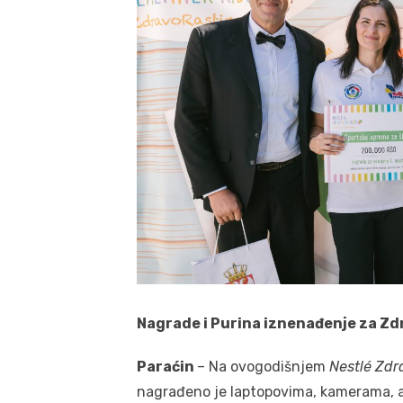
Nagrade i Purina iznenađenje za Z
Paraćin
– Na ovogodišnjem
Nestlé Zdr
nagrađeno je laptopovima, kamerama, 