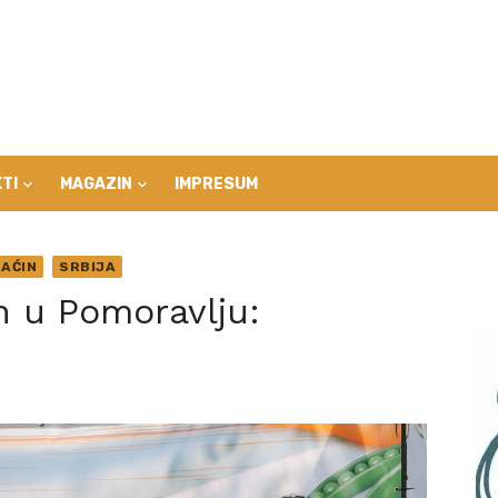
TI
MAGAZIN
IMPRESUM
AĆIN
SRBIJA
n u Pomoravlju: