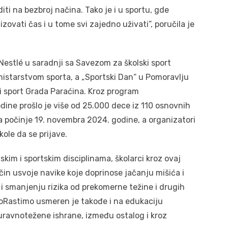
iti na bezbroj načina. Tako je i u sportu, gde
vati čas i u tome svi zajedno uživati”, poručila je
estlé u saradnji sa Savezom za školski sport
inistarstvom sporta, a „Sportski Dan“ u Pomoravlju
i sport Grada Paraćina. Kroz program
ine prošlo je više od 25.000 dece iz 110 osnovnih
ma počinje 19. novembra 2024. godine, a organizatori
ole da se prijave.
skim i sportskim disciplinama, školarci kroz ovaj
čin usvoje navike koje doprinose jačanju mišića i
 i smanjenju rizika od prekomerne težine i drugih
Rastimo usmeren je takođe i na edukaciju
u uravnotežene ishrane, između ostalog i kroz