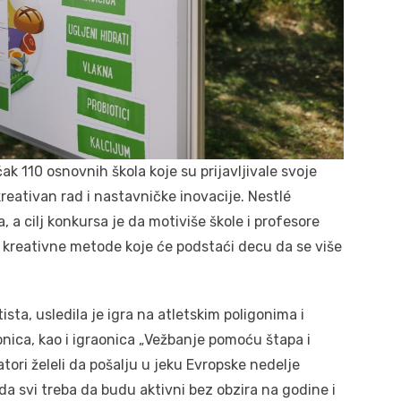
k 110 osnovnih škola koje su prijavljivale svoje
 kreativan rad i nastavničke inovacije. Nestlé
 a cilj konkursa je da motiviše škole i profesore
 kreativne metode koje će podstaći decu da se više
ta, usledila je igra na atletskim poligonima i
onica, kao i igraonica „Vežbanje pomoću štapa i
tori želeli da pošalju u jeku Evropske nedelje
a svi treba da budu aktivni bez obzira na godine i