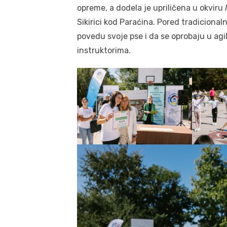
opreme, a dodela je upriličena u okviru
Sikirici kod Paraćina. Pored tradicionaln
povedu svoje pse i da se oprobaju u agi
instruktorima.