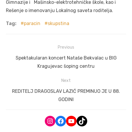
Gimnazije i Mašinsko-elektrotehničke škole, kao i
Rešenje o imenovanju Lokalnog saveta roditelja.
Tag:
paracin
skupstina
Post
Previous
navigation
Previous
Spektakularan koncert Nataše Bekvalac u BIG
post:
Kragujevac šoping centru
Next
Next
REDITELJ DRAGOSLAV LAZIĆ PREMINUO JE U 88.
post:
GODINI
Instagram
Facebook
YouTube
TikTok