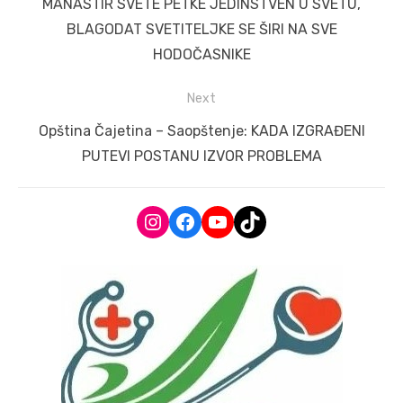
Previous
MANASTIR SVETE PETKE JEDINSTVEN U SVETU,
post:
BLAGODAT SVETITELJKE SE ŠIRI NA SVE
HODOČASNIKE
Next
Next
Opština Čajetina – Saopštenje: KADA IZGRAĐENI
post:
PUTEVI POSTANU IZVOR PROBLEMA
Instagram
Facebook
YouTube
TikTok