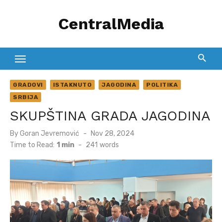
Skip
CentralMedia
to
content
GRADOVI
ISTAKNUTO
JAGODINA
POLITIKA
SRBIJA
SKUPŠTINA GRADA JAGODINA
Posted
By
Goran Jevremović
Nov 28, 2024
on
Time to Read:
1 min
-
241
words