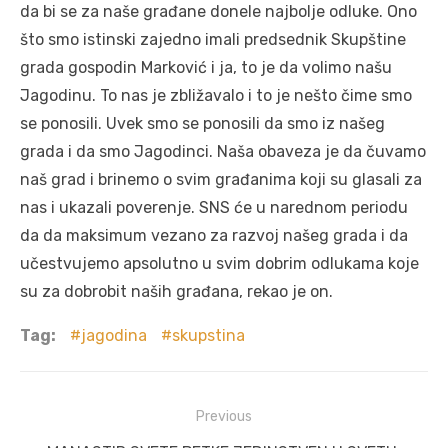
da bi se za naše građane donele najbolje odluke. Ono
što smo istinski zajedno imali predsednik Skupštine
grada gospodin Marković i ja, to je da volimo našu
Jagodinu. To nas je zbližavalo i to je nešto čime smo
se ponosili. Uvek smo se ponosili da smo iz našeg
grada i da smo Jagodinci. Naša obaveza je da čuvamo
naš grad i brinemo o svim građanima koji su glasali za
nas i ukazali poverenje. SNS će u narednom periodu
da da maksimum vezano za razvoj našeg grada i da
učestvujemo apsolutno u svim dobrim odlukama koje
su za dobrobit naših građana, rekao je on.
Tag:
jagodina
skupstina
Post
Previous
navigation