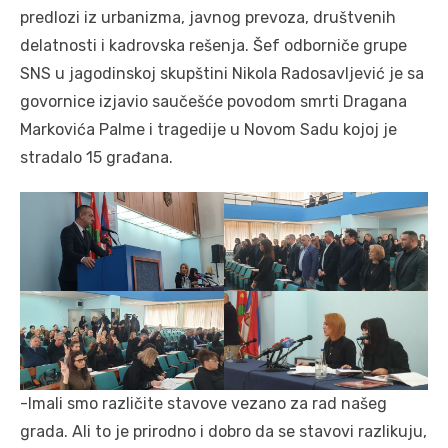
predlozi iz urbanizma, javnog prevoza, društvenih
delatnosti i kadrovska rešenja. Šef odborniče grupe
SNS u jagodinskoj skupštini Nikola Radosavljević je sa
govornice izjavio saučešće povodom smrti Dragana
Markovića Palme i tragedije u Novom Sadu kojoj je
stradalo 15 građana.
-Imali smo različite stavove vezano za rad našeg
grada. Ali to je prirodno i dobro da se stavovi razlikuju,