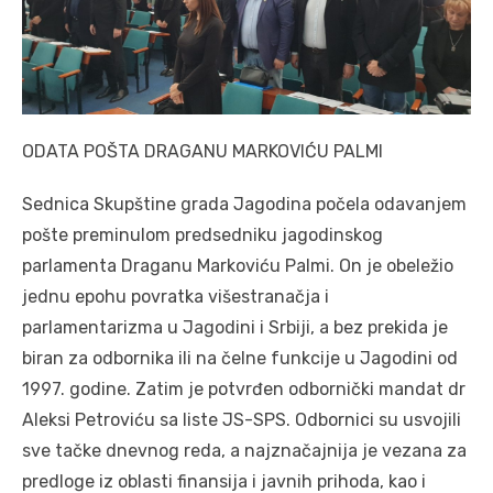
ODATA POŠTA DRAGANU MARKOVIĆU PALMI
Sednica Skupštine grada Jagodina počela odavanjem
pošte preminulom predsedniku jagodinskog
parlamenta Draganu Markoviću Palmi. On je obeležio
jednu epohu povratka višestranačja i
parlamentarizma u Jagodini i Srbiji, a bez prekida je
biran za odbornika ili na čelne funkcije u Jagodini od
1997. godine. Zatim je potvrđen odbornički mandat dr
Aleksi Petroviću sa liste JS-SPS. Odbornici su usvojili
sve tačke dnevnog reda, a najznačajnija je vezana za
predloge iz oblasti finansija i javnih prihoda, kao i