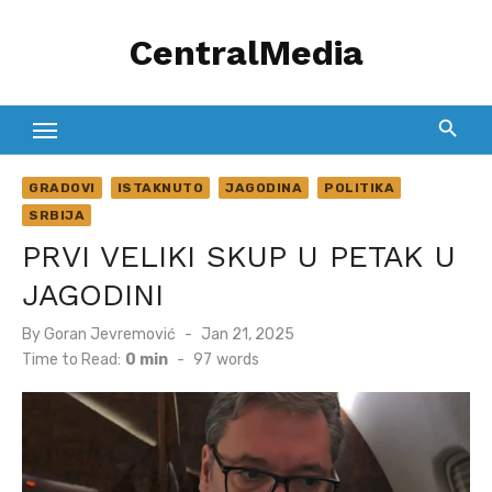
Skip
CentralMedia
to
content
GRADOVI
ISTAKNUTO
JAGODINA
POLITIKA
SRBIJA
PRVI VELIKI SKUP U PETAK U
JAGODINI
Posted
By
Goran Jevremović
Jan 21, 2025
on
Time to Read:
0 min
-
97
words