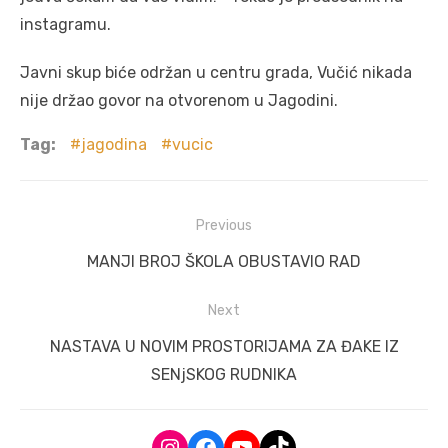
instagramu.
Javni skup biće održan u centru grada, Vučić nikada
nije držao govor na otvorenom u Jagodini.
Tag:
jagodina
vucic
Post
Previous
navigation
Previous
MANJI BROJ ŠKOLA OBUSTAVIO RAD
post:
Next
Next
NASTAVA U NOVIM PROSTORIJAMA ZA ĐAKE IZ
post:
SENjSKOG RUDNIKA
Instagram
Facebook
YouTube
TikTok