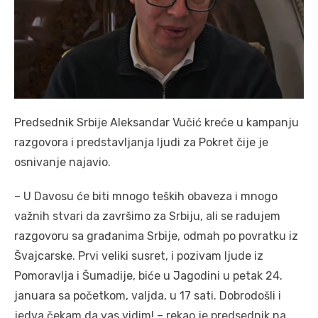
Predsednik Srbije Aleksandar Vučić kreće u kampanju
razgovora i predstavljanja ljudi za Pokret čije je
osnivanje najavio.
– U Davosu će biti mnogo teških obaveza i mnogo
važnih stvari da završimo za Srbiju, ali se radujem
razgovoru sa građanima Srbije, odmah po povratku iz
Švajcarske. Prvi veliki susret, i pozivam ljude iz
Pomoravlja i Šumadije, biće u Jagodini u petak 24.
januara sa početkom, valjda, u 17 sati. Dobrodošli i
jedva čekam da vas vidim! – rekao je predsednik na