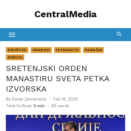
Skip
CentralMedia
to
content
DRUŠTVO
GRADOVI
ISTAKNUTO
PARAĆIN
SRBIJA
SRETENJSKI ORDEN
MANASTIRU SVETA PETKA
IZVORSKA
Posted
By
Goran Jevremović
Feb 16, 2025
on
Time to Read:
0 min
-
85
words