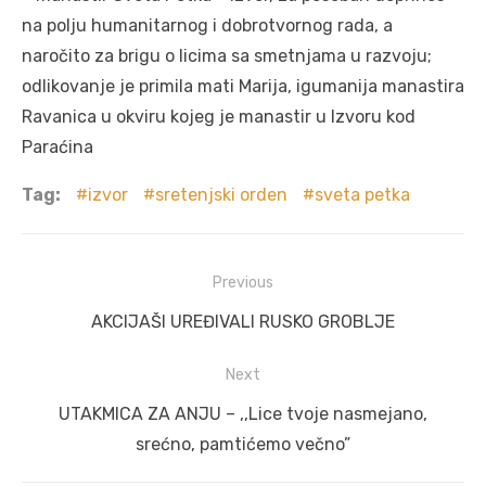
na polju humanitarnog i dobrotvornog rada, a
naročito za brigu o licima sa smetnjama u razvoju;
odlikovanje je primila mati Marija, igumanija manastira
Ravanica u okviru kojeg je manastir u Izvoru kod
Paraćina
Tag:
izvor
sretenjski orden
sveta petka
Post
Previous
navigation
Previous
AKCIJAŠI UREĐIVALI RUSKO GROBLJE
post:
Next
Next
UTAKMICA ZA ANJU – ,,Lice tvoje nasmejano,
post:
srećno, pamtićemo večno”