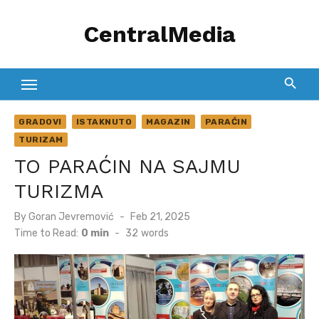
Skip
CentralMedia
to
content
GRADOVI
ISTAKNUTO
MAGAZIN
PARAĆIN
TURIZAM
TO PARAĆIN NA SAJMU
TURIZMA
Posted
By
Goran Jevremović
Feb 21, 2025
on
Time to Read:
0 min
-
32
words