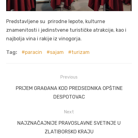
Predstavljene su prirodne lepote, kulturne
znamenitosti i jedinstvene turističke atrakcije, kao i
najbolja vina i rakije iz vinogorja.
Tag:
paracin
sajam
turizam
Post
Previous
navigation
Previous
PRIJEM GRAĐANA KOD PREDSEDNIKA OPŠTINE
post:
DESPOTOVAC
Next
Next
NAJZNAČAJNIJE PRAVOSLAVNE SVETINJE U
post:
ZLATIBORSKO KRAJU