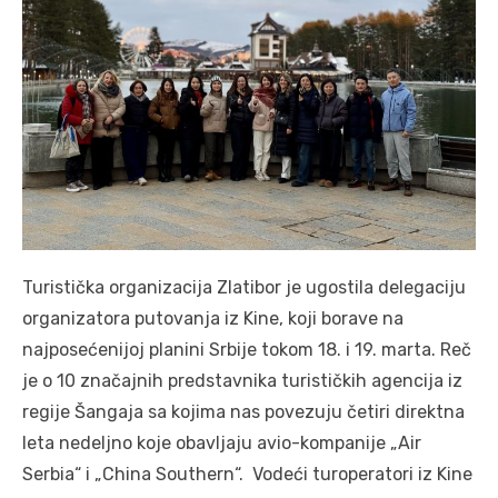
Turistička organizacija Zlatibor je ugostila delegaciju
organizatora putovanja iz Kine, koji borave na
najposećenijoj planini Srbije tokom 18. i 19. marta. Reč
je o 10 značajnih predstavnika turističkih agencija iz
regije Šangaja sa kojima nas povezuju četiri direktna
leta nedeljno koje obavljaju avio-kompanije „Air
Serbia“ i „China Southern“. Vodeći turoperatori iz Kine