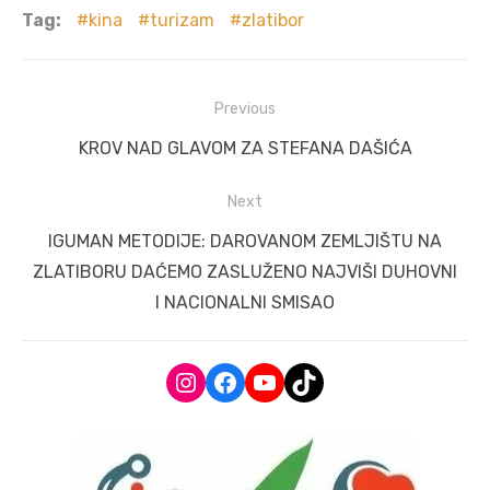
Tag:
kina
turizam
zlatibor
Post
Previous
navigation
Previous
KROV NAD GLAVOM ZA STEFANA DAŠIĆA
post:
Next
Next
IGUMAN METODIJE: DAROVANOM ZEMLJIŠTU NA
post:
ZLATIBORU DAĆEMO ZASLUŽENO NAJVIŠI DUHOVNI
I NACIONALNI SMISAO
Instagram
Facebook
YouTube
TikTok