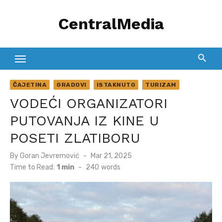
Skip
CentralMedia
to
content
ČAJETINA
GRADOVI
ISTAKNUTO
TURIZAM
VODEĆI ORGANIZATORI
PUTOVANJA IZ KINE U
POSETI ZLATIBORU
Posted
By
Goran Jevremović
Mar 21, 2025
on
Time to Read:
1 min
-
240
words