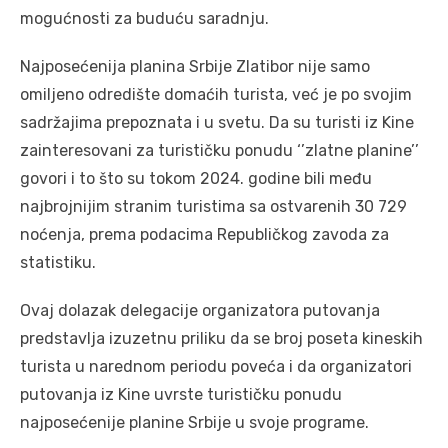
mogućnosti za buduću saradnju.
Najposećenija planina Srbije Zlatibor nije samo
omiljeno odredište domaćih turista, već je po svojim
sadržajima prepoznata i u svetu. Da su turisti iz Kine
zainteresovani za turističku ponudu ‘’zlatne planine’’
govori i to što su tokom 2024. godine bili među
najbrojnijim stranim turistima sa ostvarenih 30 729
noćenja, prema podacima Republičkog zavoda za
statistiku.
Ovaj dolazak delegacije organizatora putovanja
predstavlja izuzetnu priliku da se broj poseta kineskih
turista u narednom periodu poveća i da organizatori
putovanja iz Kine uvrste turističku ponudu
najposećenije planine Srbije u svoje programe.