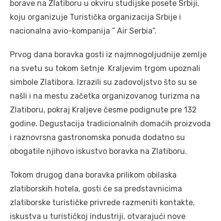
borave na Zlatiboru u okviru studijske posete Srbiji,
koju organizuje Turistička organizacija Srbije i
nacionalna avio-kompanija ” Air Serbia”.
Prvog dana boravka gosti iz najmnogoljudnije zemlje
na svetu su tokom šetnje Kraljevim trgom upoznali
simbole Zlatibora. Izrazili su zadovoljstvo što su se
našli i na mestu začetka organizovanog turizma na
Zlatiboru, pokraj Kraljeve česme podignute pre 132
godine. Degustacija tradicionalnih domaćih proizvoda
i raznovrsna gastronomska ponuda dodatno su
obogatile njihovo iskustvo boravka na Zlatiboru.
Tokom drugog dana boravka prilikom obilaska
zlatiborskih hotela, gosti će sa predstavnicima
zlatiborske turističke privrede razmeniti kontakte,
iskustva u turističkoj industriji, otvarajući nove