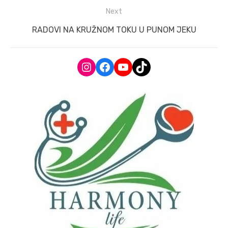
post:
Next
Next
RADOVI NA KRUŽNOM TOKU U PUNOM JEKU
post:
Instagram
Facebook
YouTube
TikTok