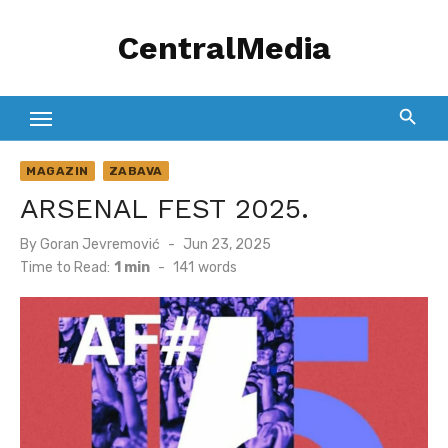
Skip
CentralMedia
to
content
MAGAZIN
ZABAVA
ARSENAL FEST 2025.
Posted
By
Goran Jevremović
Jun 23, 2025
on
Time to Read:
1 min
-
141
words