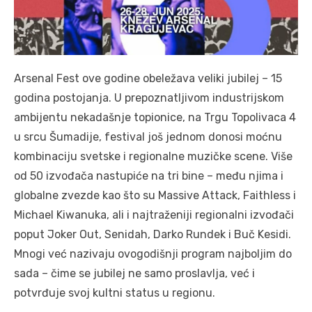
Arsenal Fest ove godine obeležava veliki jubilej – 15
godina postojanja. U prepoznatljivom industrijskom
ambijentu nekadašnje topionice, na Trgu
Topolivaca 4
u srcu Šumadije, festival još jednom donosi moćnu
kombinaciju svetske i regionalne muzičke scene. Više
od 50 izvođača nastupiće na tri bine – među njima i
globalne zvezde kao što su Massive Attack, Faithless i
Michael Kiwanuka, ali i najtraženiji regionalni izvođači
poput Joker Out, Senidah, Darko Rundek i Buč Kesidi.
Mnogi već nazivaju ovogodišnji program najboljim do
sada – čime se jubilej ne samo proslavlja, već i
potvrđuje svoj kultni status u regionu.