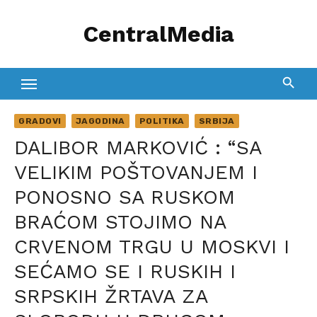
Skip
CentralMedia
to
content
GRADOVI
JAGODINA
POLITIKA
SRBIJA
DALIBOR MARKOVIĆ : “SA
VELIKIM POŠTOVANJEM I
PONOSNO SA RUSKOM
BRAĆOM STOJIMO NA
CRVENOM TRGU U MOSKVI I
SEĆAMO SE I RUSKIH I
SRPSKIH ŽRTAVA ZA