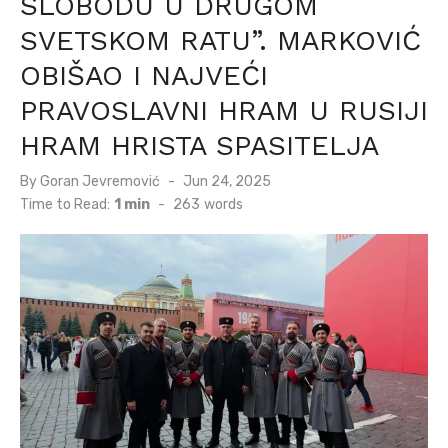
SLOBODU U DRUGOM
SVETSKOM RATU”. MARKOVIĆ
OBIŠAO I NAJVEĆI
PRAVOSLAVNI HRAM U RUSIJI
HRAM HRISTA SPASITELJA
Posted
By
Goran Jevremović
Jun 24, 2025
on
Time to Read:
1 min
-
263
words