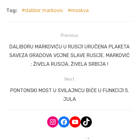
Tag:
dalibor markovic
moskva
Post
Previous
navigation
Previous
DALIBORU MARKOVIĆU U RUSIJI URUČENA PLAKETA
post:
SAVEZA GRADOVA VOJNE SLAVE RUSIJE. MARKOVIĆ
: ŽIVELA RUSIJA, ŽIVELA SRBIJA !
Next
Next
PONTONSKI MOST U SVILAJNCU BIĆE U FUNKCIJI 5.
post:
JULA
Instagram
Facebook
YouTube
TikTok