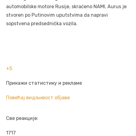
automobilske motore Rusije, skraćeno NAMI, Aurus je
stvoren po Putinovim uputstvima da napravi
sopstvena predsednička vozila.
+5
Прикажи статистику и рекламе
Повећај видљивост објаве
Све реакције:
1717