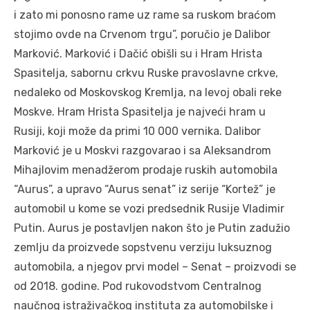
i zato mi ponosno rame uz rame sa ruskom braćom
stojimo ovde na Crvenom trgu”, poručio je Dalibor
Marković. Marković i Dačić obišli su i Hram Hrista
Spasitelja, sabornu crkvu Ruske pravoslavne crkve,
nedaleko od Moskovskog Kremlja, na levoj obali reke
Moskve. Hram Hrista Spasitelja je najveći hram u
Rusiji, koji može da primi 10 000 vernika. Dalibor
Marković je u Moskvi razgovarao i sa Aleksandrom
Mihajlovim menadžerom prodaje ruskih automobila
“Aurus”, a upravo “Aurus senat” iz serije “Kortež” je
automobil u kome se vozi predsednik Rusije Vladimir
Putin. Aurus je postavljen nakon što je Putin zadužio
zemlju da proizvede sopstvenu verziju luksuznog
automobila, a njegov prvi model – Senat – proizvodi se
od 2018. godine. Pod rukovodstvom Centralnog
naučnog istraživačkog instituta za automobilske i