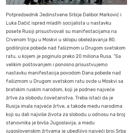
Potpredsednik Jedinstvene Srbije Dalibor Marković i
Luka Dačić ispred mladih socijalista u nastavku
posete Rusiji prisustvovali su manifestacijama na
Crvenom trgu u Moskvi u sklopu obeležavanja 80.
godišnjice pobede nad fašizmom u Drugom svetskom
ratu, u kojem je poginulo preko 20 miliona Rusa. “Sa
velikim poštovanjem i ponosno prisustvujemo
nastavku manifestacija povodom Dana pobede nad
fašizmom u Drugom svetskom ratu ovde u Moskvi sa
bratskim ruskim narodom, koji je podneo najveće
žrtve za slobodu čovečanstva. Treba istaći da je
Rusija imala najveće žrtve, a takođe među narodima
koji su dali najviše života za slobodu u odnosu na broj
stanovnika je bivša Jugoslavija, a među
jugoslovenskim žrtvama je ubedljivo najveći broj Srba