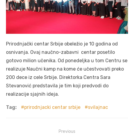
Prirodnjački centar Srbije obeležio je 10 godina od
osnivanja. Ovaj naučno-zabavni centar posetilo
gotovo milion učenika. Od ponedeljka u tom Centru se
realizuje Naučni kamp na kome će učestvovati preko
200 dece iz cele Srbije. Direktorka Centra Sara
Stevanović predstavila je tim koji predvodi do
realizacije sjajnih ideja.
Tag:
prirodnjacki centar srbije
svilajnac
Post
Previous