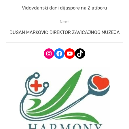
navigation
Previous
Vidovdanski dani dijaspore na Zlatiboru
post:
Next
Next
DUŠAN MARKOVIĆ DIREKTOR ZAVIČAJNOG MUZEJA
post:
Instagram
Facebook
YouTube
TikTok