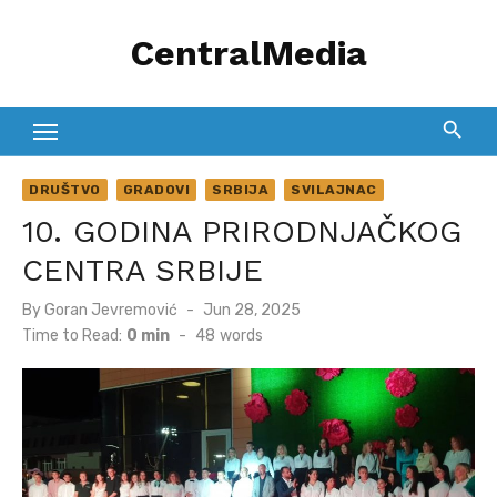
Skip
CentralMedia
to
content
DRUŠTVO
GRADOVI
SRBIJA
SVILAJNAC
10. GODINA PRIRODNJAČKOG
CENTRA SRBIJE
Posted
By
Goran Jevremović
Jun 28, 2025
on
Time to Read:
0 min
-
48
words