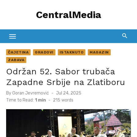
Skip
CentralMedia
to
content
ČAJETINA
GRADOVI
ISTAKNUTO
MAGAZIN
ZABAVA
Održan 52. Sabor trubača
Zapadne Srbije na Zlatiboru
Posted
By
Goran Jevremović
Jul 24, 2025
on
Time to Read:
1 min
-
215
words