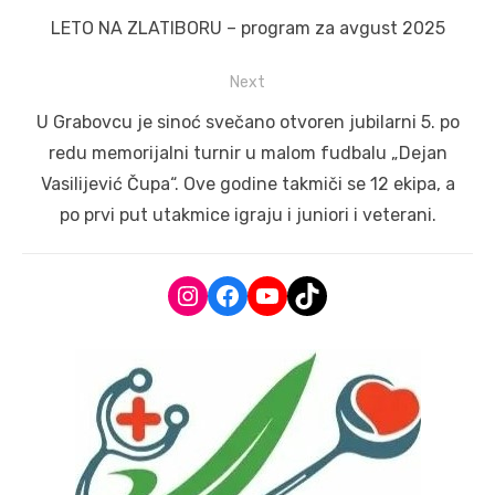
navigation
Previous
LETO NA ZLATIBORU – program za avgust 2025
post:
Next
Next
U Grabovcu je sinoć svečano otvoren jubilarni 5. po
post:
redu memorijalni turnir u malom fudbalu „Dejan
Vasilijević Čupa“. Ove godine takmiči se 12 ekipa, a
po prvi put utakmice igraju i juniori i veterani.
Instagram
Facebook
YouTube
TikTok