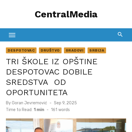
Skip
CentralMedia
to
content
DESPOTOVAC
DRUŠTVO
GRADOVI
SRBIJA
TRI ŠKOLE IZ OPŠTINE
DESPOTOVAC DOBILE
SREDSTVA OD
OPORTUNITETA
Posted
By
Goran Jevremović
Sep 9, 2025
on
Time to Read:
1 min
-
161
words