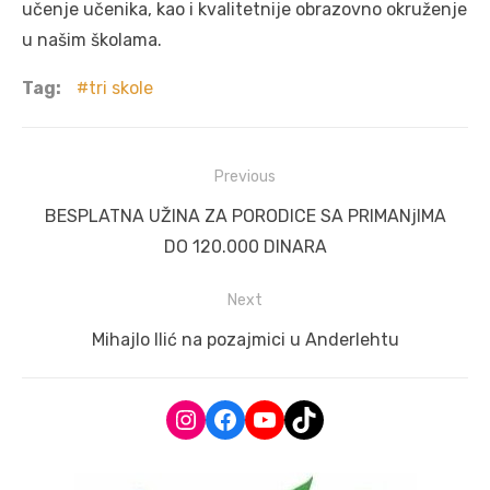
učenje učenika, kao i kvalitetnije obrazovno okruženje
u našim školama.
Tag:
tri skole
Post
Previous
navigation
Previous
BESPLATNA UŽINA ZA PORODICE SA PRIMANjIMA
post:
DO 120.000 DINARA
Next
Next
Mihajlo Ilić na pozajmici u Anderlehtu
post:
Instagram
Facebook
YouTube
TikTok