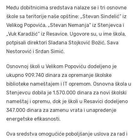
Među dobitnicima sredstava nalaze se i tri osnovne
škole sa teritorije naše opštine: „Stevan Sinđelić“ iz
Velikog Popovića, „Stevan Nemanja“ iz Stenjevca i
„Vuk Karadžić“ iz Resavice. Ugovore su, u ime škola,
potpisali direktori Slađana Stojković Božić, Sava
Nestorović i Srđan Simić.
Osnovnoj školi u Velikom Popoviću dodeljeno je
ukupno 909.740 dinara za opremanje školske
biblioteke nameštajem i IT opremom. Osnovna škola u
Stenjevcu dobila je 1.570.000 dinara za novi školski
nameštaj i opremu, dok je školi u Resavici dodeljeno
347.000 dinara za zamenu vrata i unapređenje
energetske efikasnosti.
Ova sredstva omogućiće poboljšanje uslova za rad i