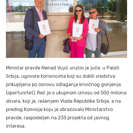
Ministar pravde Nenad Vujić uručio je juče, u Palati
Srbija, ugovore korisnicima koji su dobili sredstva
prikupljena po osnovu odlaganja krivičnog gonjenja
(oportunitet). Reč je o ukupnom iznosu od 500 miliona
dinara, koji je, rešenjem Vlade Republike Srbije, a na
predlog Komisije koju je obrazovalo Ministarstvo
pravde, raspodeljen na 233 projekta od javnog
interesa.