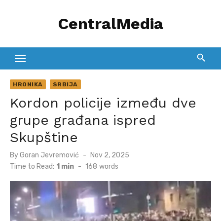
Skip
CentralMedia
to
content
HRONIKA
SRBIJA
Kordon policije između dve
grupe građana ispred
Skupštine
Posted
By
Goran Jevremović
Nov 2, 2025
on
Time to Read:
1 min
-
168
words