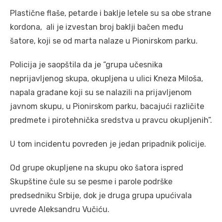
Plastične flaše, petarde i baklje letele su sa obe strane
kordona, ali je izvestan broj baklji bačen među
šatore, koji se od marta nalaze u Pionirskom parku.
Policija je saopštila da je “grupa učesnika
neprijavljenog skupa, okupljena u ulici Kneza Miloša,
napala građane koji su se nalazili na prijavljenom
javnom skupu, u Pionirskom parku, bacajući različite
predmete i pirotehnička sredstva u pravcu okupljenih”.
U tom incidentu povređen je jedan pripadnik policije.
Od grupe okupljene na skupu oko šatora ispred
Skupštine čule su se pesme i parole podrške
predsedniku Srbije, dok je druga grupa upućivala
uvrede Aleksandru Vučiću.