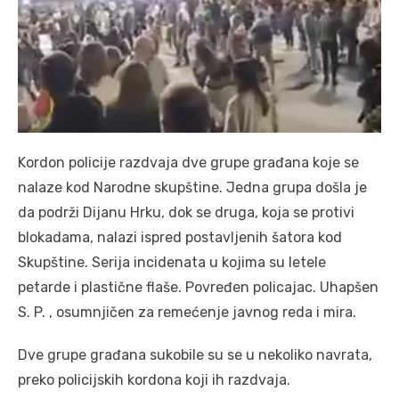
Kordon policije razdvaja dve grupe građana koje se
nalaze kod Narodne skupštine. Jedna grupa došla je
da podrži Dijanu Hrku, dok se druga, koja se protivi
blokadama, nalazi ispred postavljenih šatora kod
Skupštine. Serija incidenata u kojima su letele
petarde i plastične flaše. Povređen policajac. Uhapšen
S. P. , osumnjičen za remećenje javnog reda i mira.
Dve grupe građana sukobile su se u nekoliko navrata,
preko policijskih kordona koji ih razdvaja.