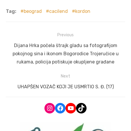
Tag:
beograd
cacilend
kordon
Post
Previous
navigation
Previous
Dijana Hrka počela štrajk glađu sa fotografijom
post:
pokojnog sina i ikonom Bogorodice Trojeručice u
rukama, policija potiskuje okupljene građane
Next
Next
UHAPŠEN VOZAČ KOJI JE USMRTIO S. Đ. (17)
post:
Instagram
Facebook
YouTube
TikTok