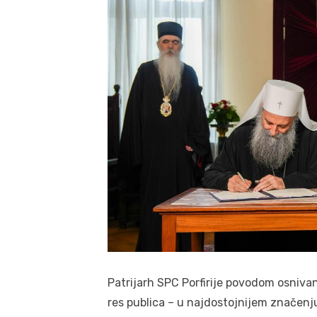
Patrijarh SPC Porfirije povodom osnivan
res publica – u najdostojnijem značenju 