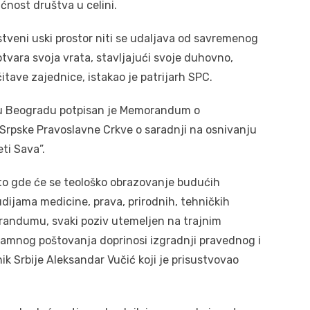
ćnost društva u celini.
tveni uski prostor niti se udaljava od savremenog
otvara svoja vrata, stavljajući svoje duhovno,
itave zajednice, istakao je patrijarh SPC.
ve u Beogradu potpisan je Memorandum o
Srpske Pravoslavne Crkve o saradnji na osnivanju
ti Sava”.
sto gde će se teološko obrazovanje budućih
dijama medicine, prava, prirodnih, tehničkih
orandumu, svaki poziv utemeljen na trajnim
ajamnog poštovanja doprinosi izgradnji pravednog i
k Srbije Aleksandar Vučić koji je prisustvovao