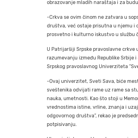
obrazovanje mladih naraštaja i za budu
-Crkva se ovim činom ne zatvara u sops
društva, već ostaje prisutna u njemu i 
prosvetno i kulturno iskustvo u službu č
U Patrijaršiji Srpske pravoslavne crk
razumevanju između Republike Srbije i 
Srpskog pravoslavnog Univerziteta “Sve
-Ovaj univerzitet, Sveti Sava, biće me
sveštenika odvijati rame uz rame sa stu
nauka, umetnosti. Kao što stoji u Mem
vrednostima istine, vrline, znanja i uz
odgovornog društva”, rekao je predsedni
potpisivanju.