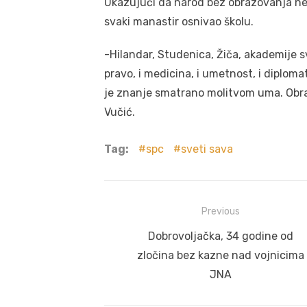
Ukazujući da narod bez obrazovanja ne
svaki manastir osnivao školu.
-Hilandar, Studenica, Žiča, akademije sv
pravo, i medicina, i umetnost, i diplomati
je znanje smatrano molitvom uma. Obrazo
Vučić.
Tag:
spc
sveti sava
Post
Previous
navigation
Previous
Dobrovoljačka, 34 godine od
post:
zločina bez kazne nad vojnicima
JNA