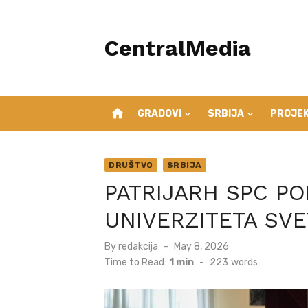
Skip
to
CentralMedia
content
home
GRADOVI
SRBIJA
PROJEK
DRUŠTVO
SRBIJA
PATRIJARH SPC PO
UNIVERZITETA SVE
Posted
By
redakcija
May 8, 2026
on
Time to Read:
1 min
-
223
words