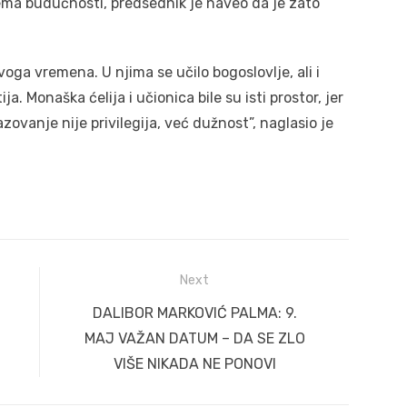
ma budućnosti, predsednik je naveo da je zato
oga vremena. U njima se učilo bogoslovlje, ali i
ja. Monaška ćelija i učionica bile su isti prostor, jer
vanje nije privilegija, već dužnost”, naglasio je
Next
Next
DALIBOR MARKOVIĆ PALMA: 9.
post:
MAJ VAŽAN DATUM – DA SE ZLO
VIŠE NIKADA NE PONOVI