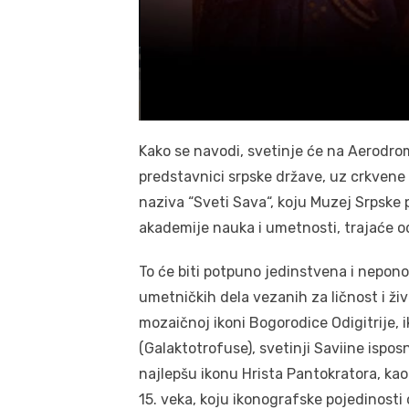
Kako se navodi, svetinje će na Aerodromu
predstavnici srpske države, uz crkvene 
naziva “Sveti Sava“, koju Muzej Srpske 
akademije nauka i umetnosti, trajaće od 
To će biti potpuno jedinstvena i nepono
umetničkih dela vezanih za ličnost i živ
mozaičnoj ikoni Bogorodice Odigitrije, 
(Galaktotrofuse), svetinji Saviine ispos
najlepšu ikonu Hrista Pantokratora, ka
15. veka, koju ikonografske pojedinosti 