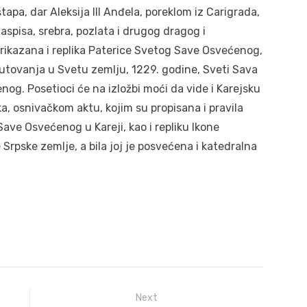
tapa, dar Aleksija III Anđela, poreklom iz Carigrada,
aspisa, srebra, pozlata i drugog dragog i
prikazana i replika Paterice Svetog Save Osvećenog,
utovanja u Svetu zemlju, 1229. godine, Sveti Sava
nog. Posetioci će na izložbi moći da vide i Karejsku
eka, osnivačkom aktu, kojim su propisana i pravila
ave Osvećenog u Kareji, kao i repliku Ikone
Srpske zemlje, a bila joj je posvećena i katedralna
Next