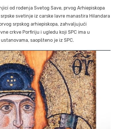
jici od rođenja Svetog Save, prvog Arhiepiskopa
 srpske svetinje iz carske lavre manastira Hilandara
 prvog srpskog arhiepiskopa, zahvaljujući
ne crkve Porfiriju i ugledu koji SPC ima u
im ustanovama, saopšteno je iz SPC.