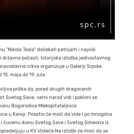
 “Nikola Tesla“ dočekati patrijarh i najviši
i državne počasti. Istorijska izložba jednostavnog
pravoslavne crkve organizuje u Galeriji Srpske
15. maja do 19. jula.
vljiva prilika da, pored drugih dragocenih
ot Svetog Save, verni narod vidi i pokloni se
ikonu Bogorodice Mlekopitateljnice
nice u Kareji. Posetio će moći da vide i po mnogima
o i čuvenu ikonu Svetog Save i Svetog Simeona iz
opredeljuju u XV stoleće.Na izložbi će moći da se