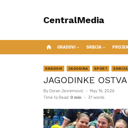
Skip
to
CentralMedia
content
home
GRADOVI
SRBIJA
PROJEK
GRADOVI
JAGODINA
SPORT
SRBIJA
JAGODINKE OSTVAR
Posted
By
Goran Jevremović
May 16, 2026
on
Time to Read:
0 min
-
31
words