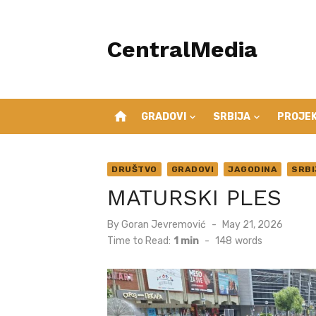
Skip
to
CentralMedia
content
home
GRADOVI
SRBIJA
PROJEK
DRUŠTVO
GRADOVI
JAGODINA
SRBI
MATURSKI PLES
Posted
By
Goran Jevremović
May 21, 2026
on
Time to Read:
1 min
-
148
words