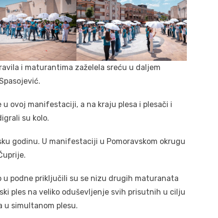
ravila i maturantima zaželela sreću u daljem
Spasojević.
ovoj manifestaciji, a na kraju plesa i plesači i
igrali su kolo.
lsku godinu. U manifestaciji u Pomoravskom okrugu
Ćuprije.
 u podne priključili su se nizu drugih maturanata
ski ples na veliko oduševljenje svih prisutnih u cilju
a u simultanom plesu.