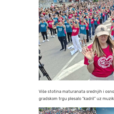
Više stotina maturanata srednjih i osn
gradskom trgu plesalo “kadril” uz muzi