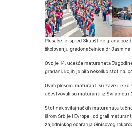
Plesače je ispred Skupštine grada pozd
školovanju gradonačelnica dr Jasmina 
Ovo je 14. učešće maturanata Jagodine u 
građani, kojih je bilo nekoliko stotina, od
Ovim plesom, maturanti su završili ško
učestvovali su maturanti iz Svilajnca i 
Stotinak svilajnačkih maturanata tačno
širom Srbije i Evrope i odigrali maturant
zajedničkog obaranja Ginisovog rekord