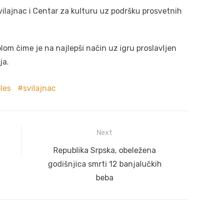
vilajnac i Centar za kulturu uz podršku prosvetnih
om čime je na najlepši način uz igru proslavljen
ja.
les
svilajnac
Next
Next
Republika Srpska, obeležena
post:
godišnjica smrti 12 banjalučkih
beba