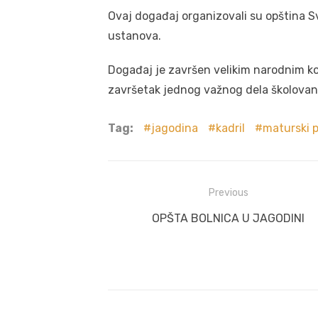
Ovaj događaj organizovali su opština S
ustanova.
Događaj je završen velikim narodnim kol
završetak jednog važnog dela školovan
Tag:
jagodina
kadril
maturski p
Post
Previous
navigation
Previous
OPŠTA BOLNICA U JAGODINI
post: