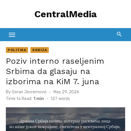
Skip
CentralMedia
to
content
POLITIKA
SRBIJA
Poziv interno raseljenim
Srbima da glasaju na
izborima na KiM 7. juna
Posted
By
Goran Jevremović
May 29, 2026
on
Time to Read:
1 min
-
127
words