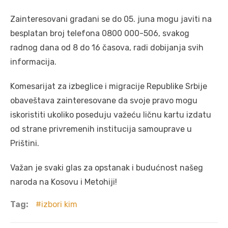
Zainteresovani građani se do 05. juna mogu javiti na
besplatan broj telefona 0800 000-506, svakog
radnog dana od 8 do 16 časova, radi dobijanja svih
informacija.
Komesarijat za izbeglice i migracije Republike Srbije
obaveštava zainteresovane da svoje pravo mogu
iskoristiti ukoliko poseduju važeću ličnu kartu izdatu
od strane privremenih institucija samouprave u
Prištini.
Važan je svaki glas za opstanak i budućnost našeg
naroda na Kosovu i Metohiji!
Tag:
izbori kim