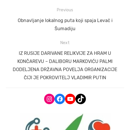
Post
Previous
navigation
Previous
Obnavljanje lokalnog puta koji spaja Levač i
post:
Šumadiju
Next
Next
IZ RUSIJE DARIVANE RELIKVIJE ZA HRAM U
post:
KONČAREVU – DALIBORU MARKOVIĆU PALMI
DODELJENA DRŽAVNA POVELJA ORGANIZACIJE
ČIJI JE POKROVITELJ VLADIMIR PUTIN
Instagram
Facebook
YouTube
TikTok