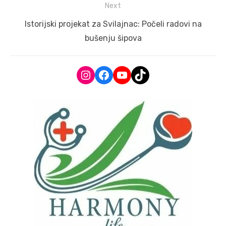
Next
Next
Istorijski projekat za Svilajnac: Počeli radovi na
post:
bušenju šipova
Instagram
Facebook
YouTube
TikTok