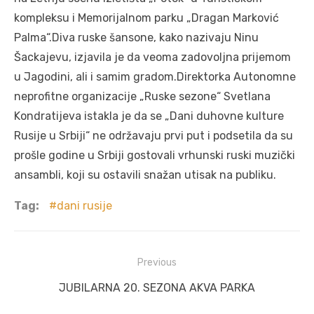
kompleksu i Memorijalnom parku „Dragan Marković
Palma“.Diva ruske šansone, kako nazivaju Ninu
Šackajevu, izjavila je da veoma zadovoljna prijemom
u Jagodini, ali i samim gradom.Direktorka Autonomne
neprofitne organizacije „Ruske sezone“ Svetlana
Kondratijeva istakla je da se „Dani duhovne kulture
Rusije u Srbiji“ ne održavaju prvi put i podsetila da su
prošle godine u Srbiji gostovali vrhunski ruski muzički
ansambli, koji su ostavili snažan utisak na publiku.
Tag:
dani rusije
Post
Previous
navigation
Previous
JUBILARNA 20. SEZONA AKVA PARKA
post: