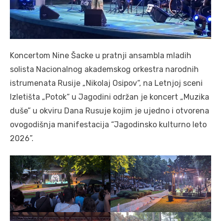
Koncertom Nine Šacke u pratnji ansambla mladih
solista Nacionalnog akademskog orkestra narodnih
istrumenata Rusije „Nikolaj Osipov“, na Letnjoj sceni
Izletišta „Potok“ u Jagodini održan je koncert „Muzika
duše” u okviru Dana Rusuje kojim je ujedno i otvorena
ovogodišnja manifestacija “Jagodinsko kulturno leto
2026”.