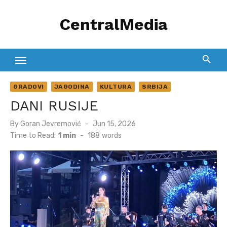
Skip
CentralMedia
to
content
GRADOVI
JAGODINA
KULTURA
SRBIJA
DANI RUSIJE
Posted
By
Goran Jevremović
Jun 15, 2026
on
Time to Read:
1 min
-
188
words