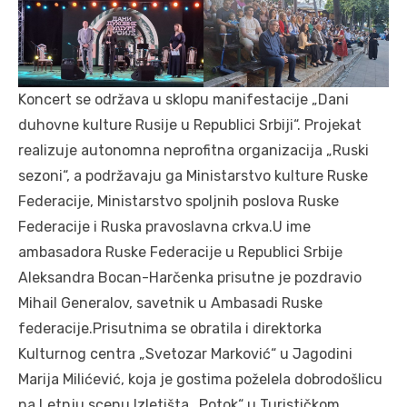
Koncert se održava u sklopu manifestacije „Dani
duhovne kulture Rusije u Republici Srbiji“. Projekat
realizuje autonomna neprofitna organizacija „Ruski
sezoni“, a podržavaju ga Ministarstvo kulture Ruske
Federacije, Ministarstvo spoljnih poslova Ruske
Federacije i Ruska pravoslavna crkva.U ime
ambasadora Ruske Federacije u Republici Srbije
Aleksandra Bocan-Harčenka prisutne je pozdravio
Mihail Generalov, savetnik u Ambasadi Ruske
federacije.Prisutnima se obratila i direktorka
Kulturnog centra „Svetozar Marković“ u Jagodini
Marija Milićević, koja je gostima poželela dobrodošlicu
na Letnju scenu Izletišta „Potok“ u Turističkom