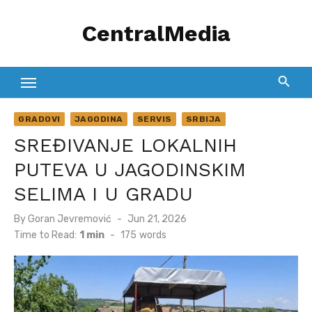
Skip
CentralMedia
to
content
GRADOVI
JAGODINA
SERVIS
SRBIJA
SREĐIVANJE LOKALNIH
PUTEVA U JAGODINSKIM
SELIMA I U GRADU
Posted
By
Goran Jevremović
Jun 21, 2026
on
Time to Read:
1 min
-
175
words