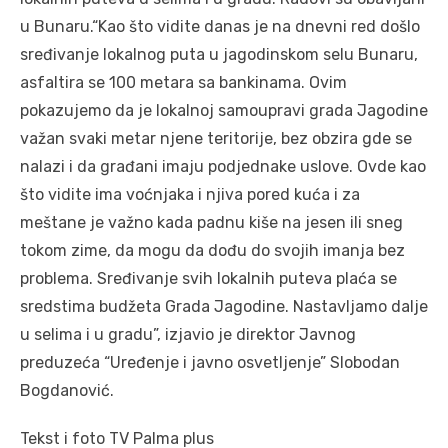
u Bunaru.“Kao što vidite danas je na dnevni red došlo
sređivanje lokalnog puta u jagodinskom selu Bunaru,
asfaltira se 100 metara sa bankinama. Ovim
pokazujemo da je lokalnoj samoupravi grada Jagodine
važan svaki metar njene teritorije, bez obzira gde se
nalazi i da građani imaju podjednake uslove. Ovde kao
što vidite ima voćnjaka i njiva pored kuća i za
meštane je važno kada padnu kiše na jesen ili sneg
tokom zime, da mogu da dođu do svojih imanja bez
problema. Sređivanje svih lokalnih puteva plaća se
sredstima budžeta Grada Jagodine. Nastavljamo dalje
u selima i u gradu”, izjavio je direktor Javnog
preduzeća “Uređenje i javno osvetljenje” Slobodan
Bogdanović.
Tekst i foto TV Palma plus