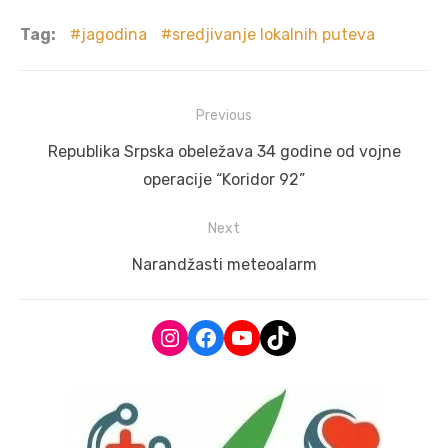
Tag:
jagodina
sredjivanje lokalnih puteva
Post
Previous
navigation
Previous
Republika Srpska obeležava 34 godine od vojne
post:
operacije “Koridor 92”
Next
Next
Narandžasti meteoalarm
post:
Instagram
Facebook
YouTube
TikTok