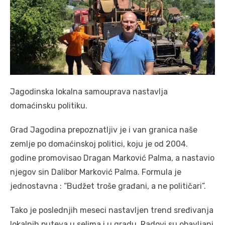
Jagodinska lokalna samouprava nastavlja
domaćinsku politiku.
Grad Jagodina prepoznatljiv je i van granica naše
zemlje po domaćinskoj politici, koju je od 2004.
godine promovisao Dragan Marković Palma, a nastavio
njegov sin Dalibor Marković Palma. Formula je
jednostavna : “Budžet troše građani, a ne političari”.
Tako je poslednjih meseci nastavljen trend sređivanja
lokalnih puteva u selima i u gradu. Radovi su obavljani