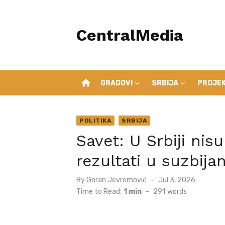
Skip
to
CentralMedia
content
home
GRADOVI
SRBIJA
PROJEK
POLITIKA
SRBIJA
Savet: U Srbiji nisu
rezultati u suzbija
Posted
By
Goran Jevremović
Jul 3, 2026
on
Time to Read:
1 min
-
291
words