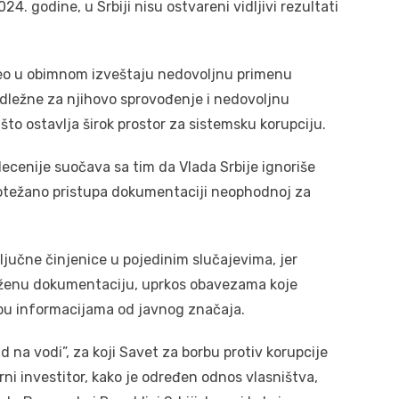
4. godine, u Srbiji nisu ostvareni vidljivi rezultati
aveo u obimnom izveštaju nedovoljnu primenu
nadležne za njihovo sprovođenje i nedovoljnu
to ostavlja širok prostor za sistemsku korupciju.
ecenije suočava sa tim da Vlada Srbije ignoriše
a otežano pristupa dokumentaciji neophodnoj za
ljučne činjenice u pojedinim slučajevima, jer
raženu dokumentaciju, uprkos obavezama koje
upu informacijama od javnog značaja.
 na vodi”, za koji Savet za borbu protiv korupcije
rni investitor, kako je određen odnos vlasništva,