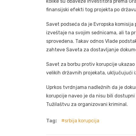
kolike su obaveze investitora prema Grad
finansijski efekti tog projekta po državu
Savet podseća da je Evropska komisija 
izveštaje na svojim sednicama, ali ta p
sprovedena. Takav odnos Vlade podstaka
zahteve Saveta za dostavljanje dokume
Savet za borbu protiv korupcije ukazao 
velikih državnih projekata, uključujuć
Uprkos tvrdnjama nadležnih da je doku
korupcije naveo je da nisu bili dostupn
Tužilaštvu za organizovani kriminal.
Tag:
srbija korupcija