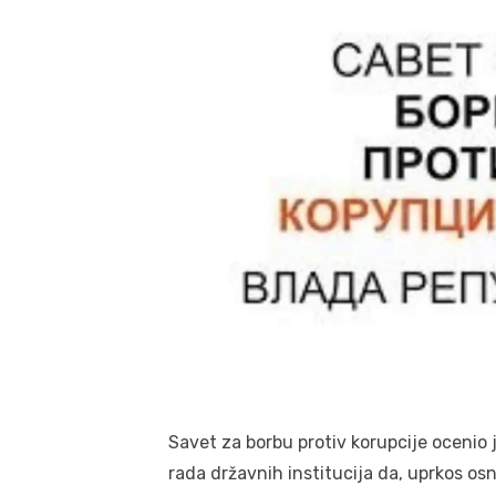
Savet za borbu protiv korupcije ocenio
rada državnih institucija da, uprkos osn