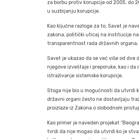
za borbu protiv korupcije od 2005. do 202
u suzbijanju korupcije.
Kao ključne razloge za to, Savet je n
zakona, politički uticaj na institucije 
transparentnost rada državnih organa, š
Savet je ukazao da se već više od dve d
njegove izveštaje i preporuke, kao i d
istraživanje sistemske korupcije.
Stoga nije bio u mogućnosti da utvrdi k
državni organi često ne dostavljaju t
proizlaze iz Zakona o slobodnom prist
Kao primer je naveden projekat “Beograd
tvrdi da nije mogao da utvrdi ko je stva