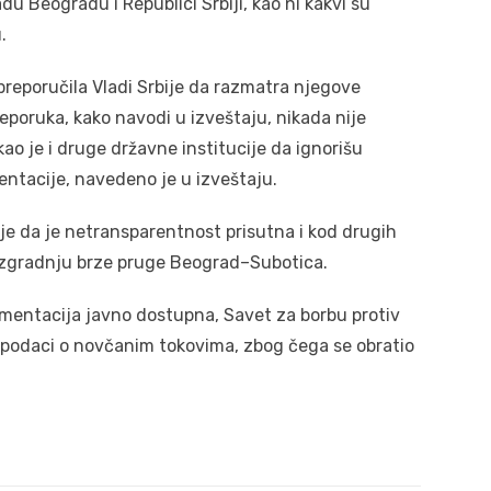
u Beogradu i Republici Srbiji, kao ni kakvi su
.
preporučila Vladi Srbije da razmatra njegove
reporuka, kako navodi u izveštaju, nikada nije
o je i druge državne institucije da ignorišu
ntacije, navedeno je u izveštaju.
je da je netransparentnost prisutna i kod drugih
i izgradnju brze pruge Beograd–Subotica.
mentacija javno dostupna, Savet za borbu protiv
i podaci o novčanim tokovima, zbog čega se obratio