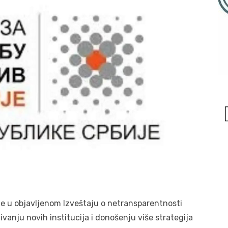
 je u objavljenom Izveštaju o netransparentnosti
ivanju novih institucija i donošenju više strategija