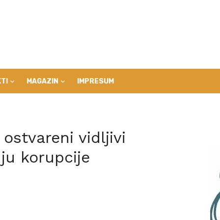
TI
MAGAZIN
IMPRESUM
 ostvareni vidljivi
nju korupcije