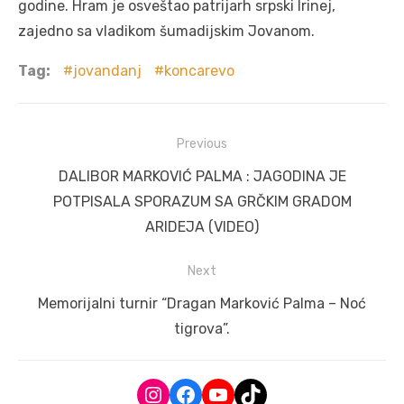
godine. Hram je osveštao patrijarh srpski Irinej,
zajedno sa vladikom šumadijskim Jovanom.
Tag:
jovandanj
koncarevo
Post
Previous
navigation
Previous
DALIBOR MARKOVIĆ PALMA : JAGODINA JE
post:
POTPISALA SPORAZUM SA GRČKIM GRADOM
ARIDEJA (VIDEO)
Next
Next
Memorijalni turnir “Dragan Marković Palma – Noć
post:
tigrova”.
Instagram
Facebook
YouTube
TikTok