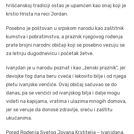
hrišćanskoj tradiciji ostao je upamćen kao onaj koji je
krstio Hrista na reci Jordan.
Posebno je poštovan u srpskom narodu kao zaštitnik
kumstva i pobratimstva, a praznik njegovog rođenja
prate brojni narodni običaji koji se posebno vezuju se
za letnju dugodnevicu i početak žetve.
Ivanjdan je u narodu poznat i kao „ženski praznik“, jer
devojke tog dana beru cveće i lekovito bilje i od njega
pletu ivanjske venčiće. Ovaj običaj sačuvao se do
danas, pa se venčići od ivanjskog bilja i dalje mogu
videti na kapijama, vratima i ulazima mnogih domova,
jer se veruje da donose zdravlje, sreću i zaštitu
ukućanima.
Pored Rođenja Svetog Jovana Krstitelja – Ivanjdana,