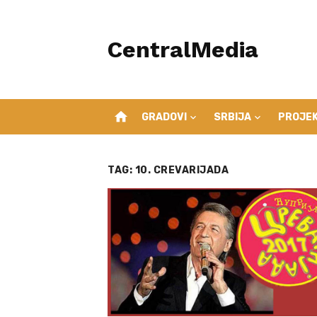
Skip
to
CentralMedia
content
home
GRADOVI
SRBIJA
PROJEK
TAG:
10. CREVARIJADA