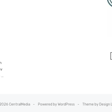
m
av
a …
2026 CentralMedia
Powered by WordPress
Theme by Design 