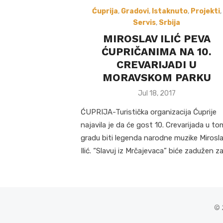
Ćuprija
,
Gradovi
,
Istaknuto
,
Projekti
,
Servis
,
Srbija
MIROSLAV ILIĆ PEVA
ĆUPRIČANIMA NA 10.
CREVARIJADI U
MORAVSKOM PARKU
Posted
Jul 18, 2017
on
ĆUPRIJA-Turistička organizacija Ćuprije
najavila je da će gost 10. Crevarijada u to
gradu biti legenda narodne muzike Mirosl
Ilić. “Slavuj iz Mrčajevaca” biće zadužen z
© 