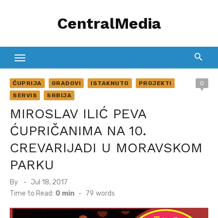
Skip
CentralMedia
to
content
ĆUPRIJA
GRADOVI
ISTAKNUTO
PROJEKTI
0
SERVIS
SRBIJA
MIROSLAV ILIĆ PEVA
ĆUPRIČANIMA NA 10.
CREVARIJADI U MORAVSKOM
PARKU
Posted
By
Jul 18, 2017
on
Time to Read:
0 min
-
79
words