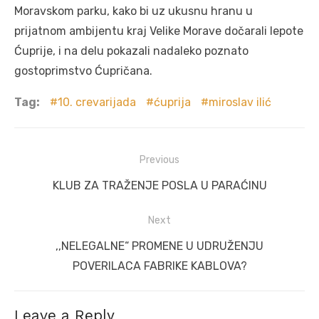
Moravskom parku, kako bi uz ukusnu hranu u
prijatnom ambijentu kraj Velike Morave dočarali lepote
Ćuprije, i na delu pokazali nadaleko poznato
gostoprimstvo Ćupričana.
Tag:
10. crevarijada
ćuprija
miroslav ilić
Post
Previous
navigation
Previous
KLUB ZA TRAŽENJE POSLA U PARAĆINU
post:
Next
Next
,,NELEGALNE“ PROMENE U UDRUŽENJU
post:
POVERILACA FABRIKE KABLOVA?
Leave a Reply