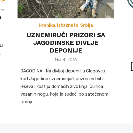
 –
A
Hronika
,
Istaknuto
,
Srbija
UZNEMIRUĆI PRIZORI SA
JAGODINSKE DIVLJE
da
DEPONIJE
a,
Posted
Mar 4, 2016
on
JAGODINA- Na divljoj deponiji u Glogovcu
kod Jagodine uznemirujući prizori mrtvih
leševa i kostiju domaćih životinja. Junica
vezanih nogu, koja je sudeći po zatečenom
stanju …