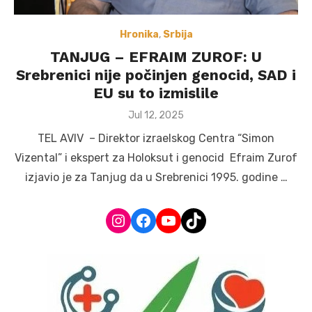
Hronika
,
Srbija
TANJUG – EFRAIM ZUROF: U
Srebrenici nije počinjen genocid, SAD i
EU su to izmislile
Posted
Jul 12, 2025
on
TEL AVIV – Direktor izraelskog Centra “Simon
Vizental” i ekspert za Holoksut i genocid Efraim Zurof
izjavio je za Tanjug da u Srebrenici 1995. godine …
Instagram
Facebook
YouTube
TikTok