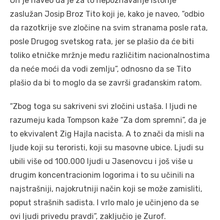
On je naveo da je za to nepoznavanje istorije
zaslužan Josip Broz Tito koji je, kako je naveo, “odbio
da razotkrije sve zločine na svim stranama posle rata,
posle Drugog svetskog rata, jer se plašio da će biti
toliko etničke mržnje među različitim nacionalnostima
da neće moći da vodi zemlju”, odnosno da se Tito
plašio da bi to moglo da se završi građanskim ratom.
“Zbog toga su sakriveni svi zločini ustaša. I ljudi ne
razumeju kada Tompson kaže “Za dom spremni”, da je
to ekvivalent Zig Hajla nacista. A to znači da misli na
ljude koji su teroristi, koji su masovne ubice. Ljudi su
ubili više od 100.000 ljudi u Jasenovcu i još više u
drugim koncentracionim logorima i to su učinili na
najstrašniji, najokrutniji način koji se može zamisliti,
poput strašnih sadista. I vrlo malo je učinjeno da se
ovi ljudi privedu pravdi”, zaključio je Zurof.