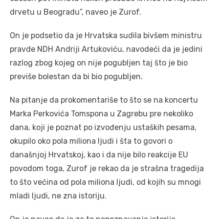
drvetu u Beogradu”, naveo je Zurof.
On je podsetio da je Hrvatska sudila bivšem ministru
pravde NDH Andriji Artukoviću, navodeći da je jedini
razlog zbog kojeg on nije pogubljen taj što je bio
previše bolestan da bi bio pogubljen.
Na pitanje da prokomentariše to što se na koncertu
Marka Perkovića Tomspona u Zagrebu pre nekoliko
dana, koji je poznat po izvođenju ustaških pesama,
okupilo oko pola miliona ljudi i šta to govori o
današnjoj Hrvatskoj, kao i da nije bilo reakcije EU
povodom toga, Zurof je rekao da je strašna tragedija
to što većina od pola miliona ljudi, od kojih su mnogi
mladi ljudi, ne zna istoriju.