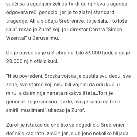
suoči sa tragedijom želi da tvrdi da njihova tragedija
odgovara reči genocid, jer je to zlatni standard
tragedije. Ali u slučaju Srebrenice, to je šala, i to loša
šala”, rekao je Zurof koji je i direktor Centra “Simon
Vizental” u Jerusalimu.
On je naveo da je u Srebrenici bilo 33.000 ljudi, a da je
28.000 njih otišlo kući.
“Nisu povređeni. Srpska vojska je pustila svu decu, sve
žene, sve starce koji nisu bili vojnici da odu kući u
miru, a da im nije naneta nikakva šteta…To nije
genocid. To je smešno. Dakle, ovo je samo da bi se
smirili muslimani”, ukazao je Zurof.
Zurof je istakao da ono što se dogodilo u Srebrenici
definiše kao ratni zločin jer je ubijeno nekoliko hiljada