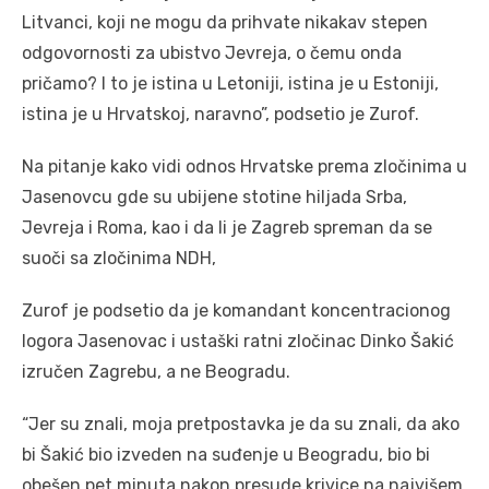
Litvanci, koji ne mogu da prihvate nikakav stepen
odgovornosti za ubistvo Jevreja, o čemu onda
pričamo? I to je istina u Letoniji, istina je u Estoniji,
istina je u Hrvatskoj, naravno”, podsetio je Zurof.
Na pitanje kako vidi odnos Hrvatske prema zločinima u
Jasenovcu gde su ubijene stotine hiljada Srba,
Jevreja i Roma, kao i da li je Zagreb spreman da se
suoči sa zločinima NDH,
Zurof je podsetio da je komandant koncentracionog
logora Jasenovac i ustaški ratni zločinac Dinko Šakić
izručen Zagrebu, a ne Beogradu.
“Jer su znali, moja pretpostavka je da su znali, da ako
bi Šakić bio izveden na suđenje u Beogradu, bio bi
obešen pet minuta nakon presude krivice na najvišem