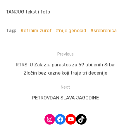
TANJUG tekst i foto
Tag:
efraim zurof
nije genocid
srebrenica
Post
Previous
navigation
Previous
RTRS: U Zalazju parastos za 69 ubijenih Srba:
post:
Zločin bez kazne koji traje tri decenije
Next
Next
PETROVDAN SLAVA JAGODINE
post:
Instagram
Facebook
YouTube
TikTok