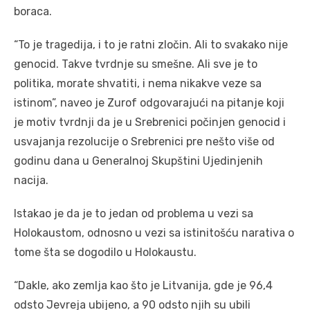
boraca.
“To je tragedija, i to je ratni zločin. Ali to svakako nije
genocid. Takve tvrdnje su smešne. Ali sve je to
politika, morate shvatiti, i nema nikakve veze sa
istinom”, naveo je Zurof odgovarajući na pitanje koji
je motiv tvrdnji da je u Srebrenici počinjen genocid i
usvajanja rezolucije o Srebrenici pre nešto više od
godinu dana u Generalnoj Skupštini Ujedinjenih
nacija.
Istakao je da je to jedan od problema u vezi sa
Holokaustom, odnosno u vezi sa istinitošću narativa o
tome šta se dogodilo u Holokaustu.
“Dakle, ako zemlja kao što je Litvanija, gde je 96,4
odsto Jevreja ubijeno, a 90 odsto njih su ubili