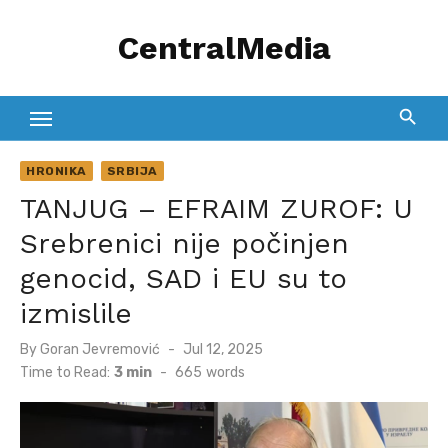
Skip
CentralMedia
to
content
HRONIKA
SRBIJA
TANJUG – EFRAIM ZUROF: U
Srebrenici nije počinjen
genocid, SAD i EU su to
izmislile
Posted
By
Goran Jevremović
Jul 12, 2025
on
Time to Read:
3 min
-
665
words