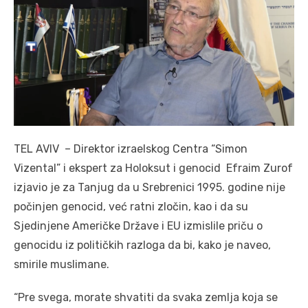
TEL AVIV – Direktor izraelskog Centra “Simon
Vizental” i ekspert za Holoksut i genocid Efraim Zurof
izjavio je za Tanjug da u Srebrenici 1995. godine nije
počinjen genocid, već ratni zločin, kao i da su
Sjedinjene Američke Države i EU izmislile priču o
genocidu iz političkih razloga da bi, kako je naveo,
smirile muslimane.
“Pre svega, morate shvatiti da svaka zemlja koja se