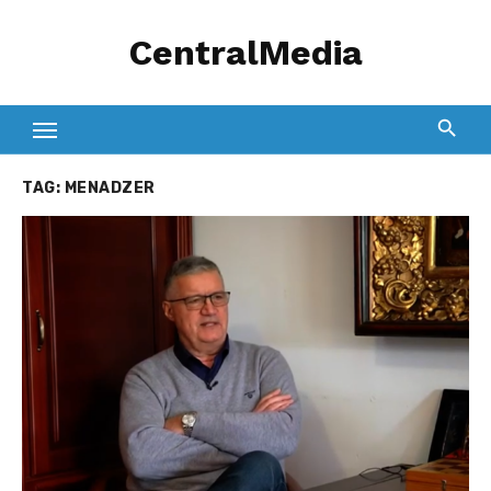
Skip
CentralMedia
to
content
TAG:
MENADZER