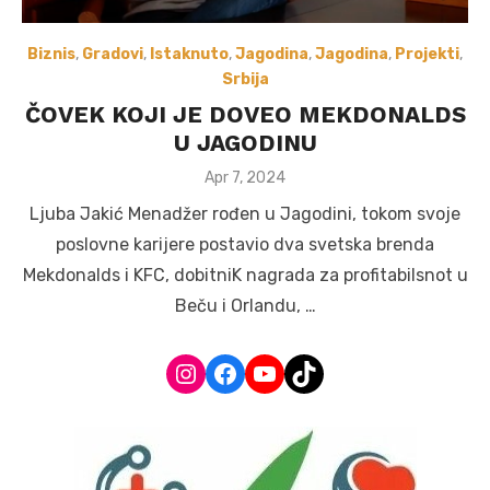
Biznis
,
Gradovi
,
Istaknuto
,
Jagodina
,
Jagodina
,
Projekti
,
Srbija
ČOVEK KOJI JE DOVEO MEKDONALDS
U JAGODINU
Posted
Apr 7, 2024
on
Ljuba Jakić Menadžer rođen u Jagodini, tokom svoje
poslovne karijere postavio dva svetska brenda
Mekdonalds i KFC, dobitniK nagrada za profitabilsnot u
Beču i Orlandu, …
Instagram
Facebook
YouTube
TikTok