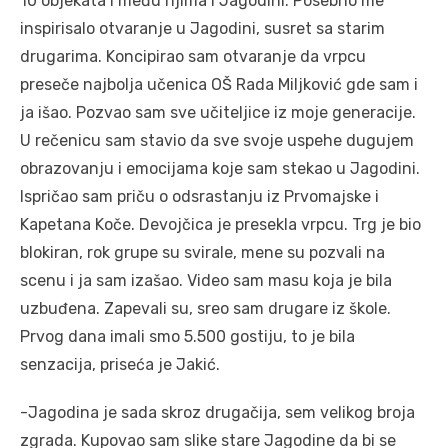
10 objekata i među njima i Jagodini. Posebno me
inspirisalo otvaranje u Jagodini, susret sa starim
drugarima. Koncipirao sam otvaranje da vrpcu
preseče najbolja učenica OŠ Rada Miljković gde sam i
ja išao. Pozvao sam sve učiteljice iz moje generacije.
U rečenicu sam stavio da sve svoje uspehe dugujem
obrazovanju i emocijama koje sam stekao u Jagodini.
Ispričao sam priču o odsrastanju iz Prvomajske i
Kapetana Koče. Devojčica je presekla vrpcu. Trg je bio
blokiran, rok grupe su svirale, mene su pozvali na
scenu i ja sam izašao. Video sam masu koja je bila
uzbuđena. Zapevali su, sreo sam drugare iz škole.
Prvog dana imali smo 5.500 gostiju, to je bila
senzacija, priseća je Jakić.
-Jagodina je sada skroz drugačija, sem velikog broja
zgrada. Kupovao sam slike stare Jagodine da bi se