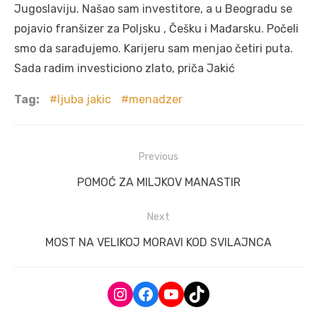
Jugoslaviju. Našao sam investitore, a u Beogradu se
pojavio franšizer za Poljsku , Češku i Mađarsku. Počeli
smo da sarađujemo. Karijeru sam menjao četiri puta.
Sada radim investiciono zlato, priča Jakić
Tag:
ljuba jakic
menadzer
Post
Previous
navigation
Previous
POMOĆ ZA MILJKOV MANASTIR
post:
Next
Next
MOST NA VELIKOJ MORAVI KOD SVILAJNCA
post:
Instagram
Facebook
YouTube
TikTok