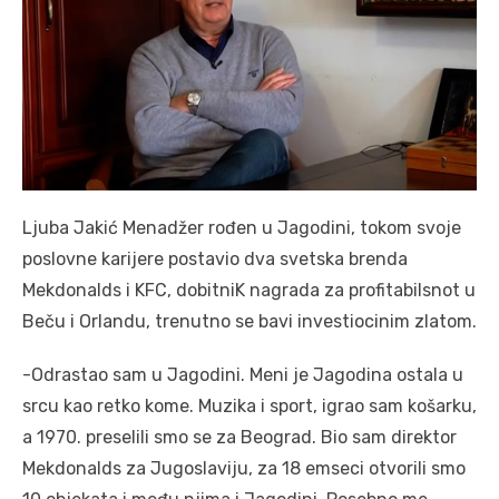
Ljuba Jakić Menadžer rođen u Jagodini, tokom svoje
poslovne karijere postavio dva svetska brenda
Mekdonalds i KFC, dobitniK nagrada za profitabilsnot u
Beču i Orlandu, trenutno se bavi investiocinim zlatom.
-Odrastao sam u Jagodini. Meni je Jagodina ostala u
srcu kao retko kome. Muzika i sport, igrao sam košarku,
a 1970. preselili smo se za Beograd. Bio sam direktor
Mekdonalds za Jugoslaviju, za 18 emseci otvorili smo