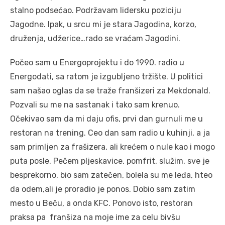
stalno podsećao. Podržavam lidersku poziciju
Jagodne. Ipak, u srcu mi je stara Jagodina, korzo,
druženja, udžerice…rado se vraćam Jagodini.
Počeo sam u Energoprojektu i do 1990. radio u
Energodati, sa ratom je izgubljeno tržište. U politici
sam našao oglas da se traže franšizeri za Mekdonald.
Pozvali su me na sastanak i tako sam krenuo.
Očekivao sam da mi daju ofis, prvi dan gurnuli me u
restoran na trening. Ceo dan sam radio u kuhinji, a ja
sam primljen za frašizera, ali krećem o nule kao i mogo
puta posle. Pečem pljeskavice, pomfrit, služim, sve je
besprekorno, bio sam zatečen, bolela su me leđa, hteo
da odem,ali je proradio je ponos. Dobio sam zatim
mesto u Beču, a onda KFC. Ponovo isto, restoran
praksa pa franšiza na moje ime za celu bivšu