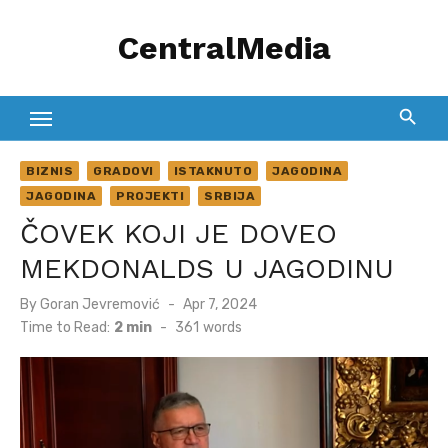
Skip
CentralMedia
to
content
BIZNIS
GRADOVI
ISTAKNUTO
JAGODINA
JAGODINA
PROJEKTI
SRBIJA
ČOVEK KOJI JE DOVEO
MEKDONALDS U JAGODINU
Posted
By
Goran Jevremović
Apr 7, 2024
on
Time to Read:
2 min
-
361
words